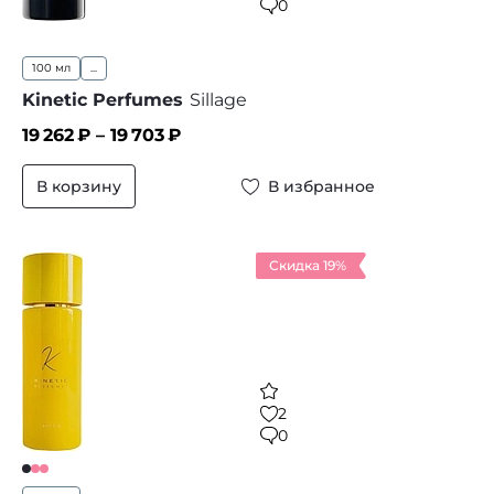
0
100 мл
...
Kinetic Perfumes
Sillage
19 262
₽ –
19 703
₽
В корзину
В избранное
Скидка 19%
2
0