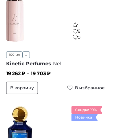
6
0
100 мл
...
Kinetic Perfumes
Nel
19 262
₽ –
19 703
₽
В корзину
В избранное
Скидка 19%
Новинка