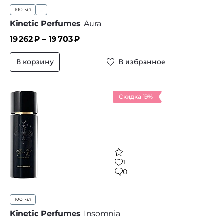
100 мл
...
Kinetic Perfumes
Aura
19 262
₽ –
19 703
₽
В корзину
В избранное
Скидка 19%
1
0
100 мл
Kinetic Perfumes
Insomnia