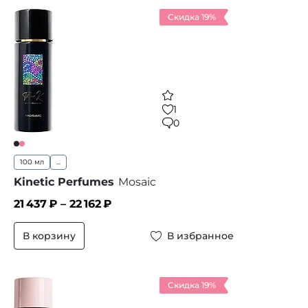
Скидка 19%
1
0
100 мл
...
Kinetic Perfumes
Mosaic
21 437
₽ –
22 162
₽
В корзину
В избранное
Скидка 19%