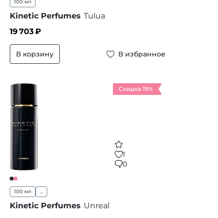
100 мл
Kinetic Perfumes
Tulua
19 703
₽
В корзину
В избранное
Скидка 19%
1
0
100 мл
...
Kinetic Perfumes
Unreal