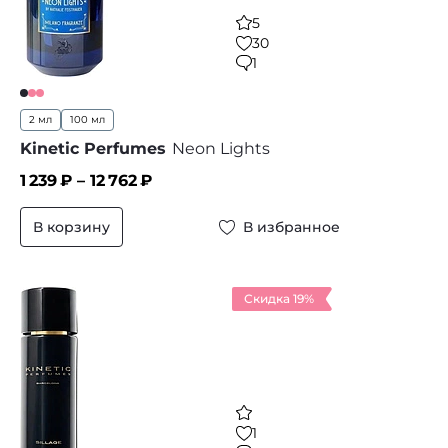
5
30
1
2 мл
100 мл
Kinetic Perfumes
Neon Lights
1 239
₽ –
12 762
₽
В корзину
В избранное
Скидка 19%
1