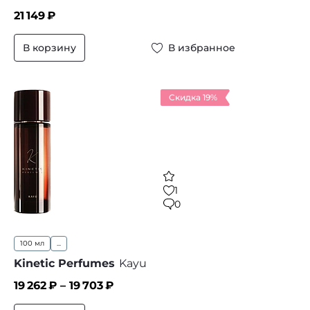
21 149
₽
В корзину
В избранное
Скидка 19%
1
0
100 мл
...
Kinetic Perfumes
Kayu
19 262
₽ –
19 703
₽