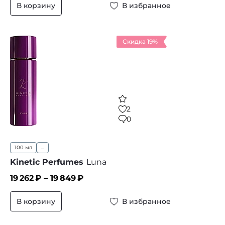
В корзину
В избранное
Скидка 19%
2
0
100 мл
...
Kinetic Perfumes
Luna
19 262
₽ –
19 849
₽
В корзину
В избранное