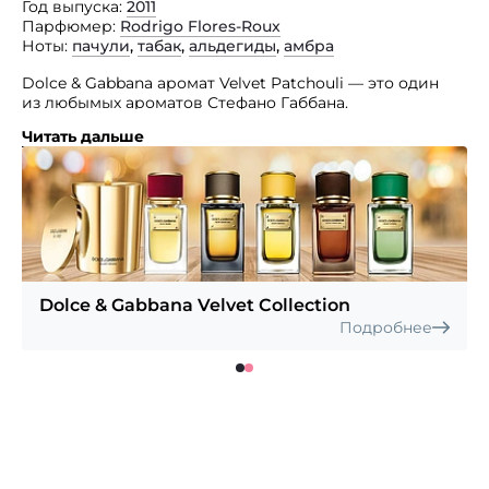
Год выпуска
2011
Парфюмер
Rodrigo Flores-Roux
Ноты
пачули
,
табак
,
альдегиды
,
амбра
Dolce & Gabbana аромат Velvet Patchouli — это один
из любымых ароматов Стефано Габбана.
Читать дальше
Насыщенный и глубокий аромат с ярким и глубоким
акцентом пачули. Интенсивный и сильный парфюм
вдохновлен благоуханием ладана. Композиция
аромата включает ноты: цветочные ноты, пачули,
табак, альдегиды, амбра.
Dolce & Gabbana Velvet Collection
Подробнее