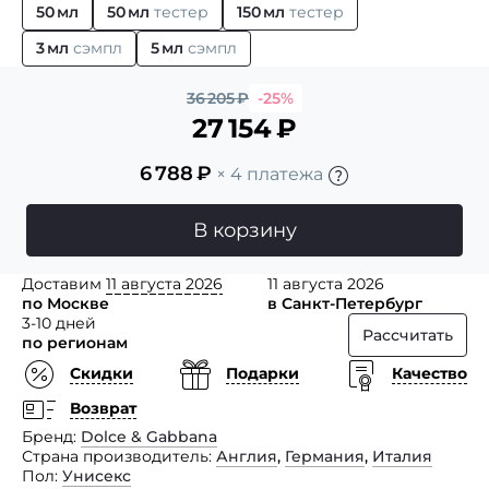
50 мл
50 мл
тестер
150 мл
тестер
3 мл
сэмпл
5 мл
сэмпл
36 205
₽
-25%
27 154
₽
6 788
₽
× 4 платежа
В корзину
Доставим
11 августа 2026
11 августа 2026
по Москве
в Санкт-Петербург
3-10 дней
Рассчитать
по регионам
Скидки
Подарки
Качество
Возврат
Бренд
Dolce & Gabbana
Страна производитель
Англия
,
Германия
,
Италия
Пол
Унисекс