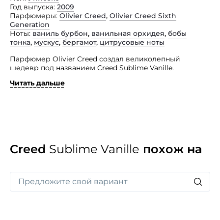
Год выпуска
2009
Парфюмеры
Olivier Creed
,
Olivier Creed Sixth
Generation
Ноты
ваниль бурбон
,
ванильная орхидея
,
бобы
тонка
,
мускус
,
бергамот
,
цитрусовые ноты
Парфюмер Olivier Creed создал великолепный
шедевр под названием Creed Sublime Vanille.
Читать дальше
Эта чудесная ваниль, которая идеально ложится
на мужскую и женскую кожу, раскрываясь
потрясающим ароматом. Парфюм принадлежит
к группе восточные гурманские. И совершенно не зря
потому, что носить его может только истинный
гурман. Мягкий, пьянящий, сексуальный Creed Sublime
Vanill притягивает, удерживает в плену нежности
и страсти. Он станет шикарным подарком для
Creed
Sublime Vanille
похож на
женщин и мужчин, которые умеют ценить
искренность в чувствах, словах и поступках.