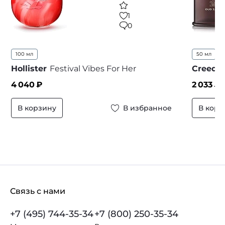
1
0
100 мл
50 мл
1
Hollister
Festival Vibes For Her
Creed
O
4 040
₽
2 033
₽ 
В корзину
В избранное
В корз
Связь с нами
+7 (495) 744-35-34
+7 (800) 250-35-34