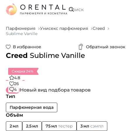
ORENTAL
Искать
ПАРФЮМЕРИЯ И КОСМЕТИКА
Парфюмерия
Унисекс парфюмерия
Creed
Sublime Vanille
В избранное
Обратный звонок
Creed
Sublime Vanille
Скидка 24%
4.8
26
4
Новый вид подбора товаров
Тип
Парфюмерная вода
Объём
2 мл
2.5 мл
75 мл
тестер
3 мл
сэмпл