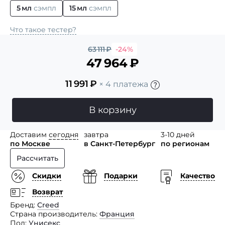
5 мл
сэмпл
15 мл
сэмпл
Что такое тестер?
63 111
₽
-24%
47 964
₽
11 991
₽
× 4 платежа
В корзину
Доставим
сегодня
завтра
3-10 дней
по Москве
в Санкт-Петербург
по регионам
Рассчитать
Скидки
Подарки
Качество
Возврат
Бренд
Creed
Страна производитель
Франция
Пол
Унисекс