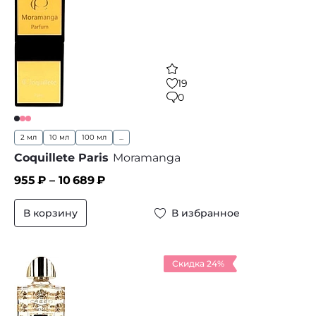
19
0
2 мл
10 мл
100 мл
...
Coquillete Paris
Moramanga
955
₽ –
10 689
₽
В корзину
В избранное
Скидка 24%