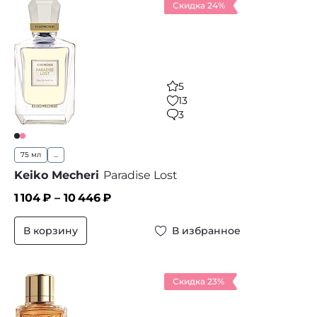
Скидка 24%
5
13
3
75 мл
...
Keiko Mecheri
Paradise Lost
1 104
₽ –
10 446
₽
В корзину
В избранное
Скидка 23%