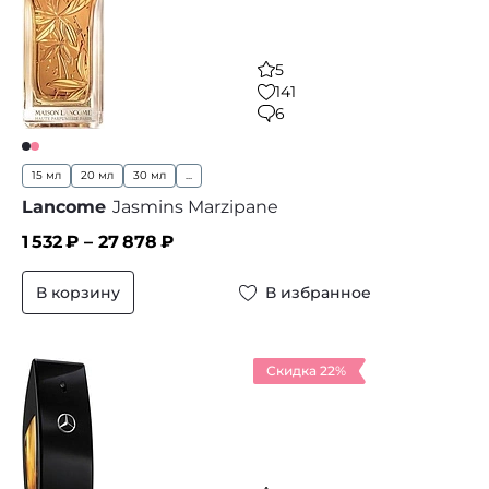
5
141
6
15 мл
20 мл
30 мл
...
Lancome
Jasmins Marzipane
1 532
₽ –
27 878
₽
В корзину
В избранное
Скидка 22%