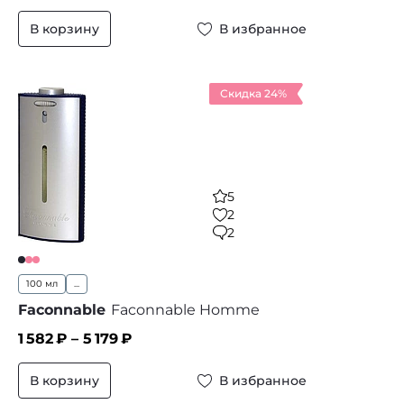
В корзину
В избранное
Скидка 24%
5
2
2
100 мл
...
Faconnable
Faconnable Homme
1 582
₽ –
5 179
₽
В корзину
В избранное