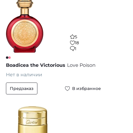
5
18
1
Boadicea the Victorious
Love Poison
Нет в наличии
Предзаказ
В избранное