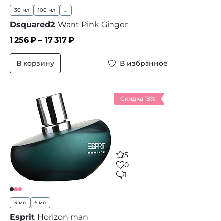
30 мл
100 мл
...
Dsquared2
Want Pink Ginger
1 256
₽ –
17 317
₽
В корзину
В избранное
Скидка 18%
5
0
1
3 мл
5 мл
Esprit
Horizon man