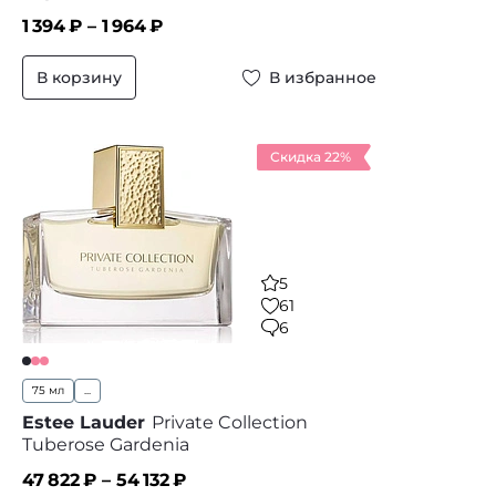
1 394
₽ –
1 964
₽
В корзину
В избранное
Скидка 22%
5
61
6
75 мл
...
Estee Lauder
Private Collection
Tuberose Gardenia
47 822
₽ –
54 132
₽