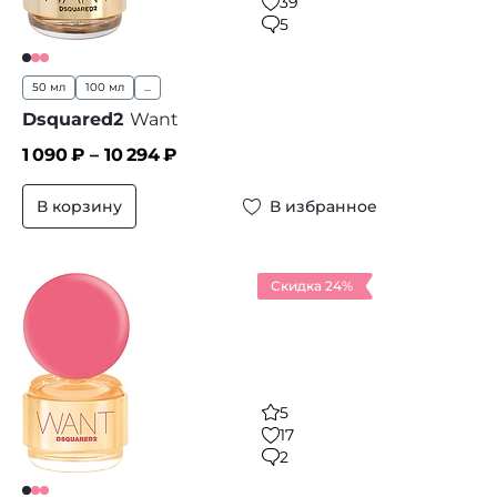
39
5
50 мл
100 мл
...
Dsquared2
Want
1 090
₽ –
10 294
₽
В корзину
В избранное
Скидка 24%
5
17
2