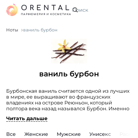
ORENTAL
Искать
ПАРФЮМЕРИЯ И КОСМЕТИКА
Ноты
ваниль бурбон
ваниль бурбон
Бурбонская ваниль считается одной из лучших
в мире, ее выращивают во французских
владениях на острове Реюньон, который
полтора века назад назывался Бурбон. Именно
эта ваниль входит в состав лучших
Читать дальше
духов. Сегодня крупное производство
бурбонской ванили осталось лишь на острове
Мадагаскар и по праву считается эталоном
Все
Женские
Мужские
Унисекс
Распр
ванили. Свой неповторимый запах стручки