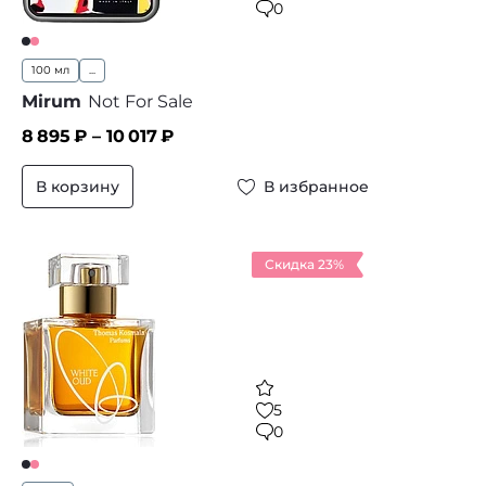
0
100 мл
...
Mirum
Not For Sale
8 895
₽ –
10 017
₽
В корзину
В избранное
Скидка 23%
5
0