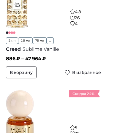
4.8
26
4
2 мл
2.5 мл
75 мл
...
Creed
Sublime Vanille
886
₽ –
47 964
₽
В корзину
В избранное
Скидка 24%
5