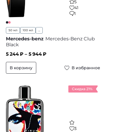
5
41
1
50 мл
100 мл
...
Mercedes-benz
Mercedes-Benz Club
Black
5 244
₽ –
5 944
₽
В корзину
В избранное
Скидка 21%
3