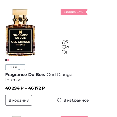
Скидка 23%
5
21
1
100 мл
...
Fragrance Du Bois
Oud Orange
Intense
40 294
₽ –
46 172
₽
В корзину
В избранное