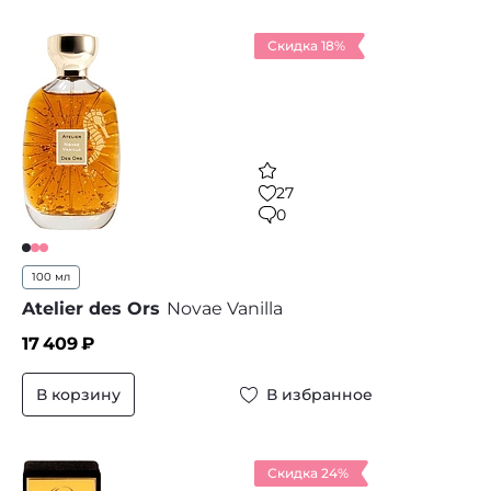
Скидка 18%
27
0
100 мл
Atelier des Ors
Novae Vanilla
17 409
₽
В корзину
В избранное
Скидка 24%