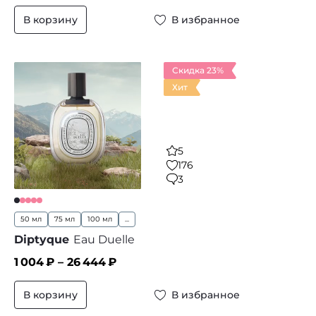
В корзину
В избранное
Скидка 23%
Хит
5
176
3
50 мл
75 мл
100 мл
...
Diptyque
Eau Duelle
1 004
₽ –
26 444
₽
В корзину
В избранное