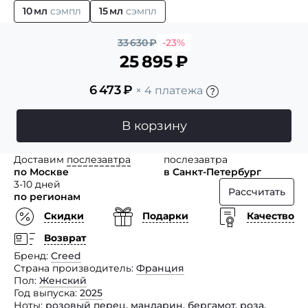
10 мл
сэмпл
15 мл
сэмпл
33 630
₽
-23%
25 895
₽
6 473
₽
× 4 платежа
В корзину
Доставим
послезавтра
послезавтра
по Москве
в Санкт-Петербург
3-10 дней
Рассчитать
по регионам
Скидки
Подарки
Качество
Возврат
Бренд
Creed
Страна производитель
Франция
Пол
Женский
Год выпуска
2025
Ноты
розовый перец
,
мандарин
,
бергамот
,
роза
,