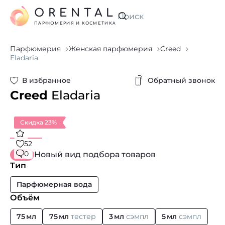
ORENTAL
Искать
ПАРФЮМЕРИЯ И КОСМЕТИКА
Парфюмерия
Женская парфюмерия
Creed
Eladaria
В избранное
Обратный звонок
Creed
Eladaria
Скидка 23%
52
0
Новый вид подбора товаров
Тип
Парфюмерная вода
Объём
75 мл
75 мл
тестер
3 мл
сэмпл
5 мл
сэмпл