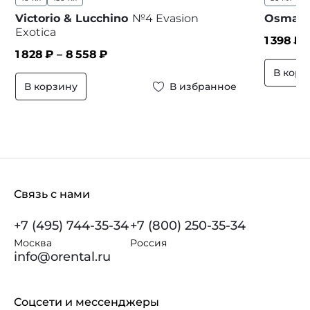
Victorio & Lucchino
№4 Evasion
Osmass
Exotica
1 398
₽ 
1 828
₽ –
8 558
₽
В корз
В корзину
В избранное
Связь с нами
+7 (495) 744-35-34
+7 (800) 250-35-34
Москва
Россия
info@orental.ru
Соцсети и мессенджеры