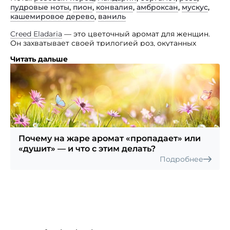
пудровые ноты
,
пион
,
конвалия
,
амброксан
,
мускус
,
кашемировое дерево
,
ваниль
Creed Eladaria
— это цветочный аромат для женщин.
Он захватывает своей трилогией роз, окутанных
серебристым туманом рассвета. Данный парфюм
Читать дальше
принадлежит к категории «Millеsime», что в переводе
с французского означает «прекрасный урожай».
Это говорит о том, что он был создан вручную
с использованием только лучших ингредиентов. Его
элегантный дизайн представлен в знаковом флаконе
The House of Creed, который символизирует
элегантность и классический стиль. Флакон,
напоминающий форму колбы на бедрах, выполнен
Почему на жаре аромат «пропадает» или
в женственном и очаровательном нежно-розовом
«душит» — и что с этим делать?
цвете, отражающем современные тенденции
Подробнее
в парфюмерии с использованием цветочной розы.
Композиция станет идеальным выбором для тех, кто
ценит качество, роскошь и изысканный стиль.