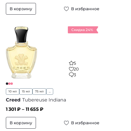
В корзину
В избранное
Скидка 24%
5
20
3
10 мл
15 мл
75 мл
...
Creed
Tubereuse Indiana
1 301
₽ –
11 655
₽
В корзину
В избранное