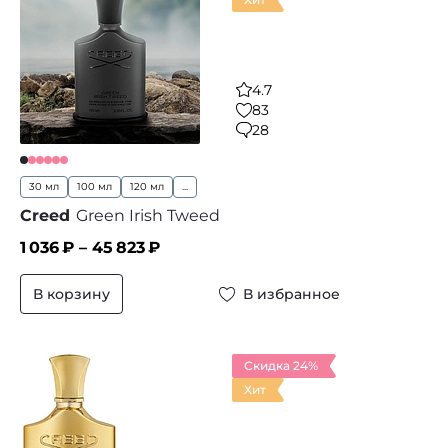
4.7
83
28
30 мл
100 мл
120 мл
...
Creed
Green Irish Tweed
1 036
₽ –
45 823
₽
В корзину
В избранное
Скидка 24%
Хит