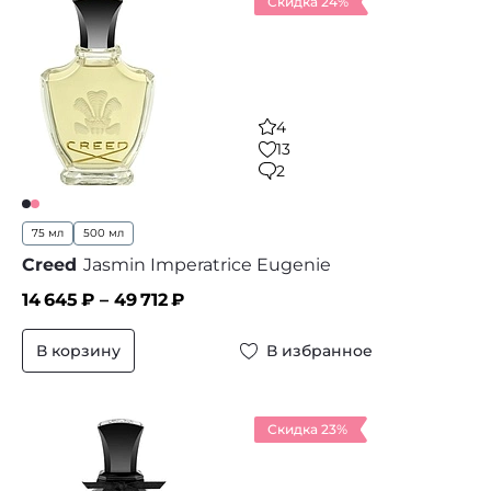
Скидка 24%
4
13
2
75 мл
500 мл
Creed
Jasmin Imperatrice Eugenie
14 645
₽ –
49 712
₽
В корзину
В избранное
Скидка 23%