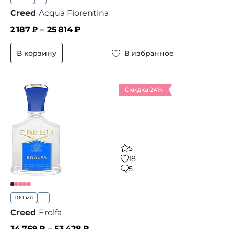
Creed
Acqua Fiorentina
2 187
₽ –
25 814
₽
В корзину
В избранное
Скидка 24%
5
18
5
100 мл
...
Creed
Erolfa
34 769
₽ –
53 428
₽