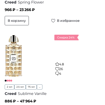
Creed
Spring Flower
966
₽ –
23 266
₽
В корзину
В избранное
Скидка 24%
4.8
26
4
2 мл
2.5 мл
75 мл
...
Creed
Sublime Vanille
886
₽ –
47 964
₽