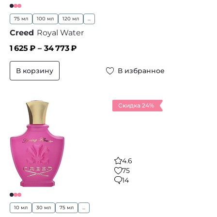
75 мл
100 мл
120 мл
...
Creed
Royal Water
1 625
₽ –
34 773
₽
В корзину
В избранное
Скидка 24%
4.6
75
14
10 мл
30 мл
75 мл
...