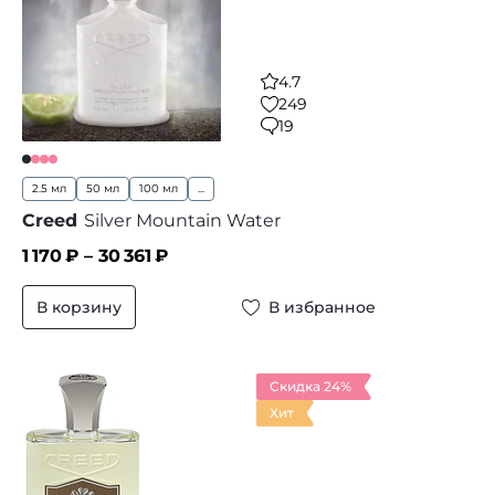
4.7
249
19
2.5 мл
50 мл
100 мл
...
Creed
Silver Mountain Water
1 170
₽ –
30 361
₽
В корзину
В избранное
Скидка 24%
Хит