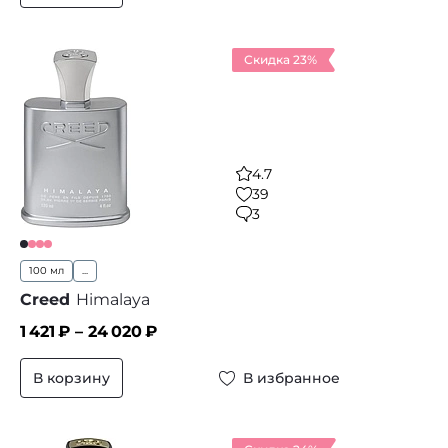
Скидка 23%
4.7
39
3
100 мл
...
Creed
Himalaya
1 421
₽ –
24 020
₽
В корзину
В избранное