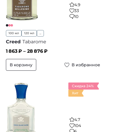
4.9
33
10
100 мл
120 мл
...
Creed
Tabarome
1 863
₽ –
28 876
₽
В корзину
В избранное
Скидка 24%
Хит
4.7
104
6