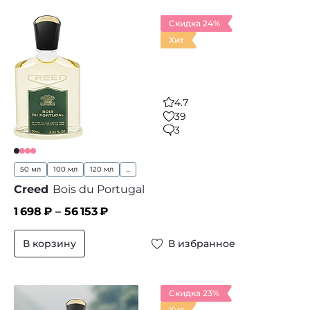
Скидка 24%
Хит
4.7
39
3
50 мл
100 мл
120 мл
...
Creed
Bois du Portugal
1 698
₽ –
56 153
₽
В корзину
В избранное
Скидка 23%
Хит