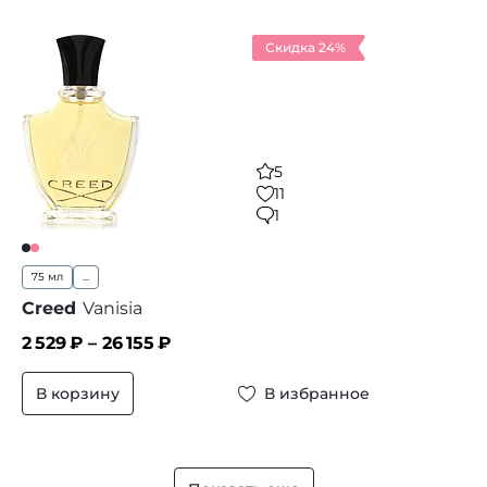
Скидка 24%
5
11
1
75 мл
...
Creed
Vanisia
2 529
₽ –
26 155
₽
В корзину
В избранное