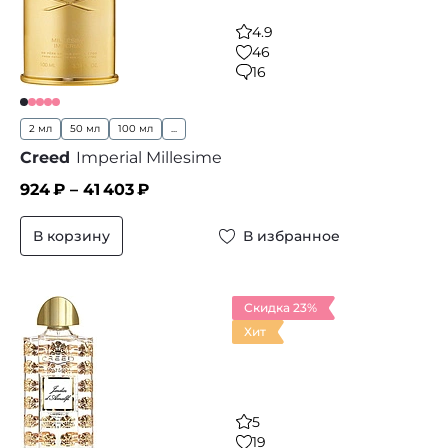
4.9
46
16
2 мл
50 мл
100 мл
...
Creed
Imperial Millesime
924
₽ –
41 403
₽
В корзину
В избранное
Скидка 23%
Хит
5
19