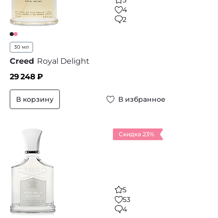
5
4
2
30 мл
Creed
Royal Delight
29 248
₽
В корзину
В избранное
Скидка 23%
5
53
4