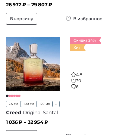
26 972
₽ –
29 807
₽
В корзину
В избранное
Скидка 24%
Хит
4.8
30
6
2.5 мл
100 мл
120 мл
...
Creed
Original Santal
1 036
₽ –
32 954
₽