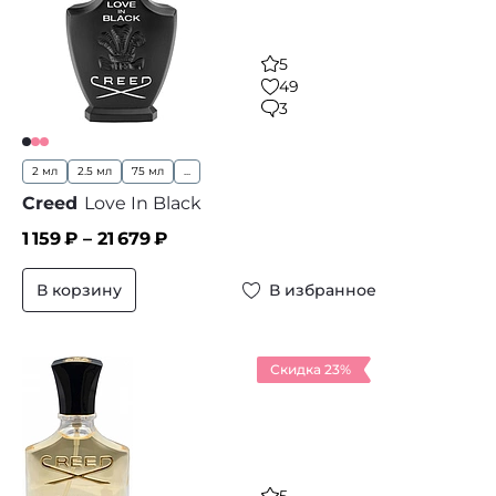
5
49
3
2 мл
2.5 мл
75 мл
...
Creed
Love In Black
1 159
₽ –
21 679
₽
В корзину
В избранное
Скидка 23%