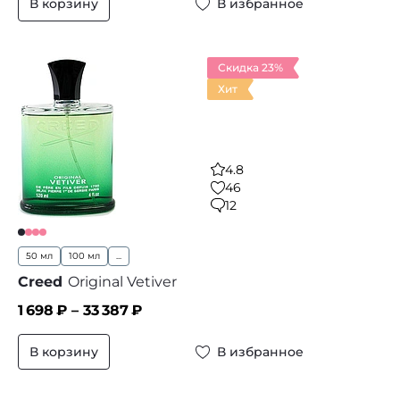
В корзину
В избранное
Скидка 23%
Хит
4.8
46
12
50 мл
100 мл
...
Creed
Original Vetiver
1 698
₽ –
33 387
₽
В корзину
В избранное