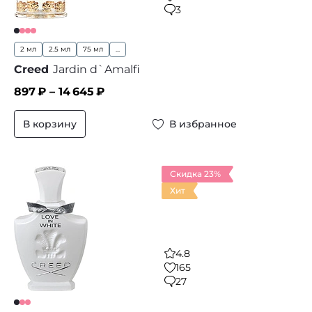
3
2 мл
2.5 мл
75 мл
...
Creed
Jardin d`Amalfi
897
₽ –
14 645
₽
В корзину
В избранное
Скидка 23%
Хит
4.8
165
27