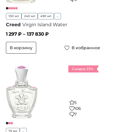
100 мл
240 мл
490 мл
...
Creed
Virgin Island Water
1 297
₽ –
137 830
₽
В корзину
В избранное
Скидка 23%
5
106
7
75 мл
...