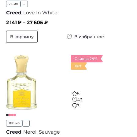
75 мл
...
Creed
Love In White
2 141
₽ –
27 605
₽
В корзину
В избранное
Скидка 24%
Хит
5
43
3
100 мл
...
Creed
Neroli Sauvage