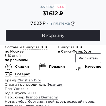
45 160
₽
-30%
31 612
₽
7 903
₽
× 4 платежа
В корзину
Доставим
11 августа 2026
11 августа 2026
по Москве
в Санкт-Петербург
3-10 дней
Рассчитать
по регионам
Скидки
Подарки
Качество
Возврат
Бренд
Christian Dior
Страна производитель
Франция
Пол
Унисекс
Год выпуска
2009
Парфюмер
Francois Demachy
Ноты
амбра
,
бергамот
,
грейпфрут
,
розовый перец
,
роза
,
гваяк
,
кедр
,
пачули