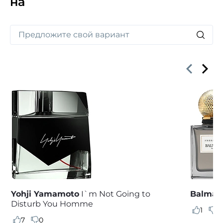
на
Yohji Yamamoto
I`m Not Going to
Balmai
Disturb You Homme
1
0
7
0