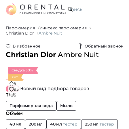
ORENTAL
Искать
ПАРФЮМЕРИЯ И КОСМЕТИКА
Парфюмерия
Унисекс парфюмерия
Christian Dior
Ambre Nuit
В избранное
Обратный звонок
Christian Dior
Ambre Nuit
Скидка 30%
Хит
5
Новый вид подбора товаров
95
Тип
5
Парфюмерная вода
Мыло
Объём
40 мл
200 мл
40 мл
тестер
250 мл
тестер