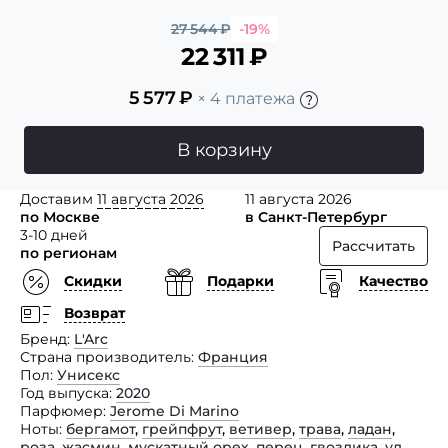
27 544
₽
-19%
22 311
₽
5 577
₽
× 4 платежа
В корзину
Доставим
11 августа 2026
11 августа 2026
по Москве
в Санкт-Петербург
3-10 дней
Рассчитать
по регионам
Скидки
Подарки
Качество
Возврат
Бренд
L'Arc
Страна производитель
Франция
Пол
Унисекс
Год выпуска
2020
Парфюмер
Jerome Di Marino
Ноты
бергамот
,
грейпфрут
,
ветивер
,
трава
,
ладан
,
роза
,
жасмин
,
мускатный орех
,
перец
,
гвоздика
,
уд
,