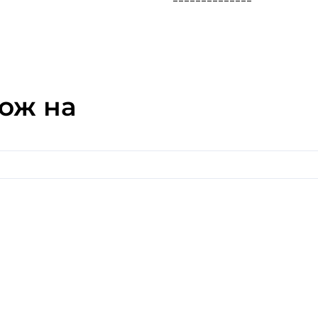
здесь являются запахи све
находятся в окружении но
здесь в качестве базовой 
цвета, которая сразу же 
летнее утро присутствующ
свежесть цветущего сада.
ож на