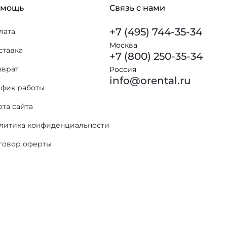
омощь
Связь с нами
+7 (495) 744-35-34
лата
Москва
ставка
+7 (800) 250-35-34
зврат
Россия
info@orental.ru
афик работы
рта сайта
литика конфиденциальности
говор оферты