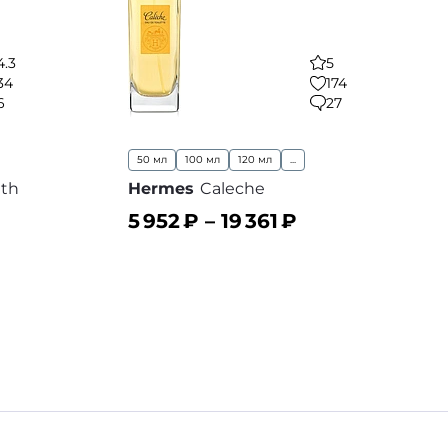
4.3
5
34
174
6
27
50 мл
100 мл
120 мл
...
ath
Hermes
Caleche
5 952
₽ –
19 361
₽
В корзину
 избранное
В избранное