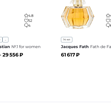
4.8
52
4
л
...
14 мл
stian
№.1 for women
Jacques Fath
Fath de F
–
29 556
₽
61 617
₽
ину
В корзину
В избранное
В