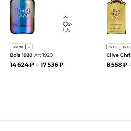
57
0
100 мл
...
10 мл
50 м
Bois 1920
Art 1920
Clive Chri
14 624
₽ –
17 536
₽
8 558
₽ 
В корзину
В корз
В избранное