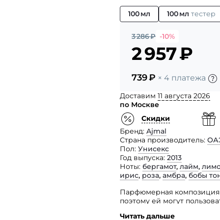
100 мл
100 мл
тестер
3 286
₽
-10%
2 957
₽
739
₽
× 4 платежа
Доставим
11 августа 2026
по Москве
Скидки
Бренд
Ajmal
Страна производитель
ОА
Пол
Унисекс
Год выпуска
2013
Ноты
бергамот
,
лайм
,
лим
ирис
,
роза
,
амбра
,
бобы то
Парфюмерная композиция A
поэтому ей могут пользова
Читать дальше
Этот аромат входит в гру