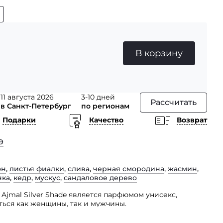
В корзину
11 августа 2026
3-10 дней
Рассчитать
в Санкт-Петербург
по регионам
Подарки
Качество
Возврат
Э
он
,
листья фиалки
,
слива
,
черная смородина
,
жасмин
,
нка
,
кедр
,
мускус
,
сандаловое дерево
jmal Silver Shade является парфюмом унисекс,
ться как женщины, так и мужчины.
ппу фужерных и фруктовых ароматов. Верхними нотами