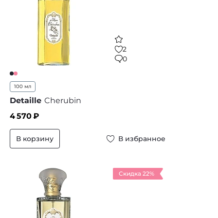
2
0
100 мл
Detaille
Cherubin
4 570
₽
В корзину
В избранное
Скидка 22%