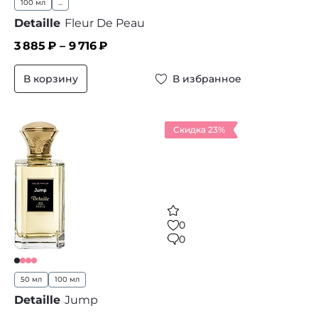
100 мл
...
Detaille
Fleur De Peau
3 885
₽ –
9 716
₽
В корзину
В избранное
Скидка 23%
0
0
50 мл
100 мл
Detaille
Jump