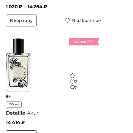
1 020
₽ –
14 264
₽
В корзину
В избранное
Скидка 23%
2
0
100 мл
Detaille
Akuri
14 414
₽