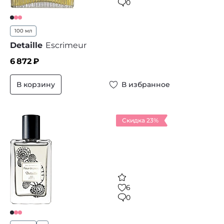
0
100 мл
Detaille
Escrimeur
6 872
₽
В корзину
В избранное
Скидка 23%
6
0