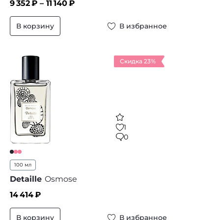
9 352
₽ –
11 140
₽
В корзину
В избранное
Скидка 23%
1
0
100 мл
Detaille
Osmose
14 414
₽
В корзину
В избранное