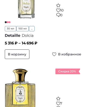
10
0
30 мл
100 мл
...
Detaille
Dolcia
5 316
₽ –
14 696
₽
В корзину
В избранное
Скидка 20%
7