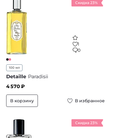
Скидка 23%
1
0
100 мл
Detaille
Paradisii
4 570
₽
В корзину
В избранное
Скидка 23%