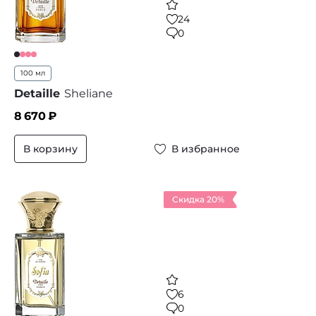
24
0
100 мл
Detaille
Sheliane
8 670
₽
В корзину
В избранное
Скидка 20%
6
0