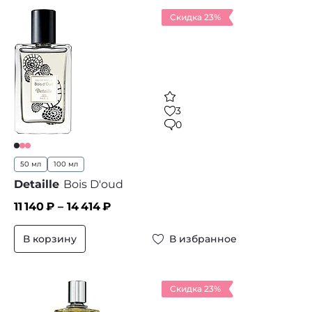
Скидка 23%
3
0
50 мл
100 мл
Detaille
Bois D'oud
11 140
₽ –
14 414
₽
В корзину
В избранное
Скидка 23%