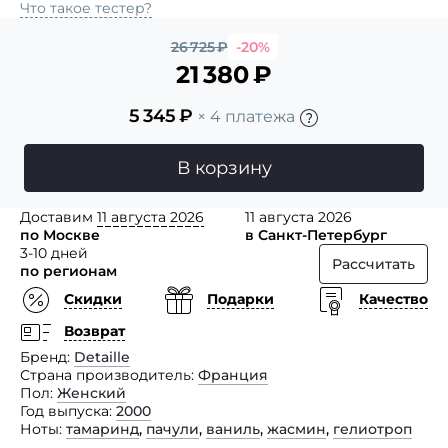
Что такое тестер?
26 725
₽
-20%
21 380
₽
5 345
₽
× 4 платежа
В корзину
Доставим
11 августа 2026
11 августа 2026
по Москве
в Санкт-Петербург
3-10 дней
Рассчитать
по регионам
Скидки
Подарки
Качество
Возврат
Бренд
Detaille
Страна производитель
Франция
Пол
Женский
Год выпуска
2000
Ноты
тамаринд
,
пачули
,
ваниль
,
жасмин
,
гелиотроп