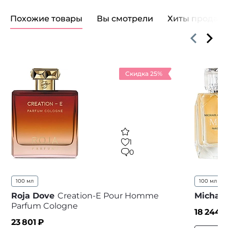
Похожие товары
Вы смотрели
Хиты продаж
Скидка 25%
1
0
100 мл
100 мл
..
Roja Dove
Creation-E Pour Homme
Michael
Parfum Cologne
18 244
₽
23 801
₽