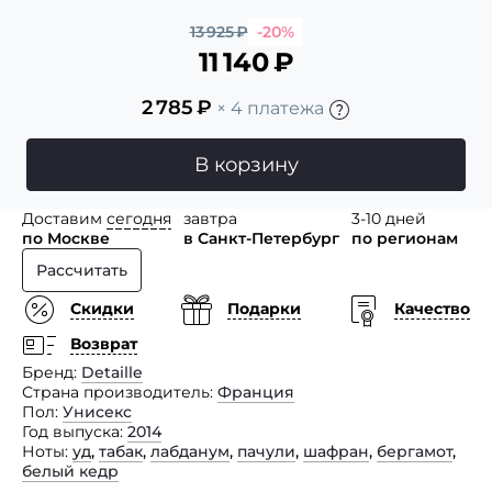
13 925
₽
-20%
11 140
₽
2 785
₽
× 4 платежа
В корзину
Доставим
сегодня
завтра
3-10 дней
по Москве
в Санкт-Петербург
по регионам
Рассчитать
Скидки
Подарки
Качество
Возврат
Бренд
Detaille
Страна производитель
Франция
Пол
Унисекс
Год выпуска
2014
Ноты
уд
,
табак
,
лабданум
,
пачули
,
шафран
,
бергамот
,
белый кедр