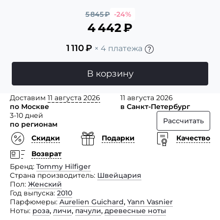
5 845
₽
-24%
4 442
₽
1 110
₽
× 4 платежа
В корзину
Доставим
11 августа 2026
11 августа 2026
по Москве
в Санкт-Петербург
3-10 дней
Рассчитать
по регионам
Скидки
Подарки
Качество
Возврат
Бренд
Tommy Hilfiger
Страна производитель
Швейцария
Пол
Женский
Год выпуска
2010
Парфюмеры
Aurelien Guichard
,
Yann Vasnier
Ноты
роза
,
личи
,
пачули
,
древесные ноты