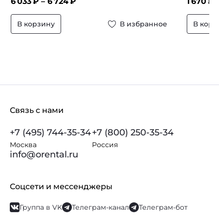
6 033
₽ –
6 724
₽
1 670
₽ 
В корзину
В избранное
В корз
Связь с нами
+7 (495) 744-35-34
+7 (800) 250-35-34
Москва
Россия
info@orental.ru
Соцсети и мессенджеры
Группа в VK
Телеграм-канал
Телеграм-бот