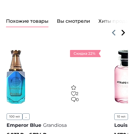
Похожие товары
Вы смотрели
Хиты продаж
Скидка 22%
2
0
100 мл
...
10 мл
1
Emperor Blue
Grandiosa
Louis V