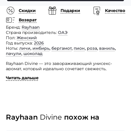
Скидки
Подарки
Качество
Возврат
Бренд
Rayhaan
Страна производитель
ОАЭ
Пол
Женский
Год выпуска
2026
Ноты
личи
,
имбирь
,
бергамот
,
пион
,
роза
,
ваниль
,
пачули
,
шоколад
Rayhaan Divine — это завораживающий унисекс-
аромат, который идеально сочетает свежесть,
элегантность и удовольствие. Начиная с яркого
Читать дальше
взрыва личи, бергамота и имбиря, он создает живое
и освежающее вступление.
Сердце раскрывается в нежную цветочную смесь
пиона и розы, смягченную мягкой сладостью ванили.
Наконец, аромат достигает насыщенной
и чувственной основы шоколадного аккорда и пачули,
оставляя теплый и неотразимый след, который
Rayhaan
Divine
похож на
прекрасно остается на коже. Это идеальный выбор
для тех, кто ценит неповторимые и многогранные
ароматы, способные подчеркнуть индивидуальность