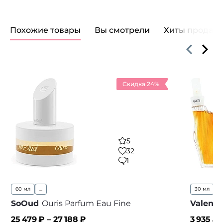
Похожие товары
Вы смотрели
Хиты продаж
Скидка 24%
5
32
1
60 мл
...
30 мл
5
SoOud
Ouris Parfum Eau Fine
Valenti
25 479
₽ –
27 188
₽
3 935
₽ 