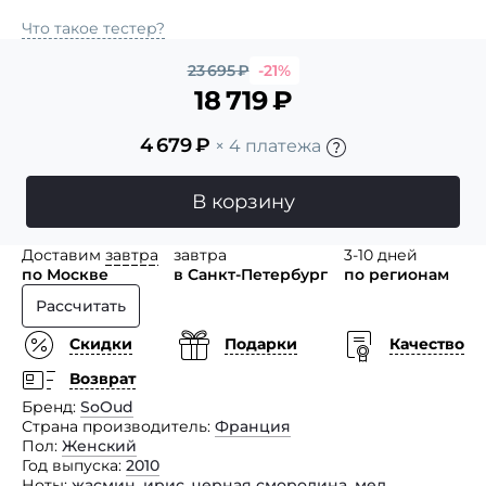
Что такое тестер?
23 695
₽
-21%
18 719
₽
4 679
₽
× 4 платежа
В корзину
Доставим
завтра
завтра
3-10 дней
по Москве
в Санкт-Петербург
по регионам
Рассчитать
Скидки
Подарки
Качество
Возврат
Бренд
SoOud
Страна производитель
Франция
Пол
Женский
Год выпуска
2010
Ноты
жасмин
,
ирис
,
черная смородина
,
мед
,