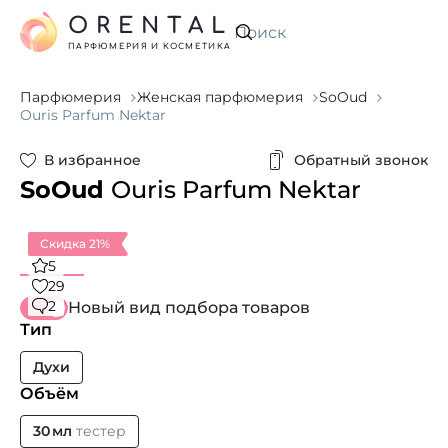
ORENTAL
Искать
ПАРФЮМЕРИЯ И КОСМЕТИКА
Парфюмерия
Женская парфюмерия
SoOud
Ouris Parfum Nektar
В избранное
Обратный звонок
SoOud
Ouris Parfum Nektar
Скидка 21%
5
29
2
Новый вид подбора товаров
Тип
Духи
Объём
30 мл
тестер