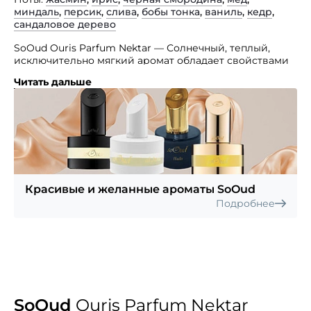
миндаль
,
персик
,
слива
,
бобы тонка
,
ваниль
,
кедр
,
сандаловое дерево
SoOud Ouris Parfum Nektar — Солнечный, теплый,
исключительно мягкий аромат обладает свойствами
антидепрессанта, прогоняет тревогу и дарит улыбку.
Читать дальше
Парфюмера, создавшего этот неповторимый аромат,
зовут Стефан Хамберт. Аромат помещен
в классический для бренда флакон темного цвета
с золотыми деталями. В парфюмерной композиции
SoOud Ouris Parfum Nektar гармонично сочетаются
ноты жасмина, ириса, сандалового дерева, бобов
Тонка, кедра, ванили, миндаля, персика, чёрной
смородины, мёда, сливы, календулы.
Красивые и желанные ароматы SoOud
Подробнее
SoOud
Ouris Parfum Nektar