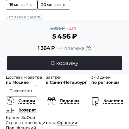
15 мл
сэмпл
20 мл
сэмпл
Что такое сэмпл?
6 995
₽
-22%
5 456
₽
1 364
₽
× 4 платежа
В корзину
Доставим
завтра
завтра
3-10 дней
по Москве
в Санкт-Петербург
по регионам
Рассчитать
Скидки
Подарки
Качество
Возврат
Бренд
SoOud
Страна производитель
Франция
Пол
Женский