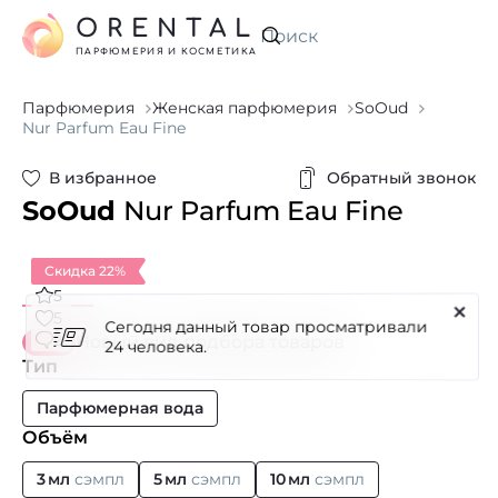
ORENTAL
Искать
ПАРФЮМЕРИЯ И КОСМЕТИКА
Парфюмерия
Женская парфюмерия
SoOud
Nur Parfum Eau Fine
В избранное
Обратный звонок
SoOud
Nur Parfum Eau Fine
Скидка 22%
5
Сегодня данный товар просматривали
5
2
Новый вид подбора товаров
24 человека.
Тип
Парфюмерная вода
Объём
3 мл
сэмпл
5 мл
сэмпл
10 мл
сэмпл