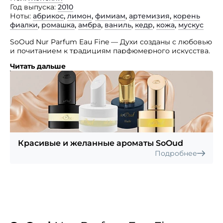
Год выпуска
2010
Ноты
абрикос
,
лимон
,
фимиам
,
артемизия
,
корень
фиалки
,
ромашка
,
амбра
,
ваниль
,
кедр
,
кожа
,
мускус
SoOud Nur Parfum Eau Fine — Духи созданы с любовью
и почитанием к традициям парфюмерного искусства.
Читать дальше
Аромат привлекает внимание искристым,
жизнерадостным и пикантным запахом, который
придется по вкусу даже самому взыскательному
эстету. Парфюмерная композиция SoOud Nur Parfum
Eau Fine состоит из таких нот как нежная артемизия,
мистический ладан, сочный лимон, скромная
ромашка, Виргинский кедр, спелый абрикос, корень
ириса, мускус, амбра, кожа и ваниль.
Красивые и желанные ароматы SoOud
Подробнее