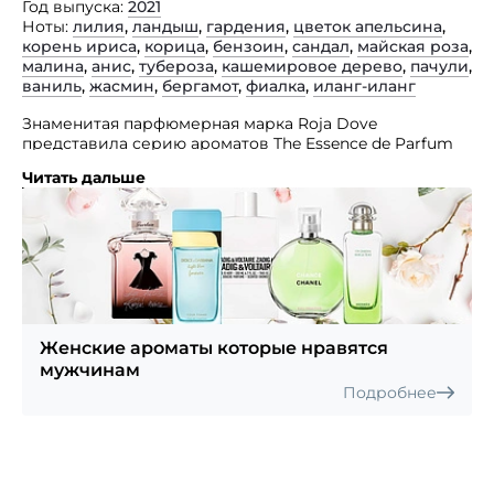
Год выпуска
2021
Ноты
лилия
,
ландыш
,
гардения
,
цветок апельсина
,
корень ириса
,
корица
,
бензоин
,
сандал
,
майская роза
,
малина
,
анис
,
тубероза
,
кашемировое дерево
,
пачули
,
ваниль
,
жасмин
,
бергамот
,
фиалка
,
иланг-иланг
Знаменитая парфюмерная марка Roja Dove
представила серию ароматов The Essence de Parfum
Collection, в которой классические для бренда
Читать дальше
композиции представлены в иной концентрации.
В представленной коллекции Roja исследует
некоторые композиции, проводя параллели между
туалетной, парфюмированной водой и духами. 51 Pour
Femme Essence De Parfum — женский восточный
древесно-цветочный пряный аромат. «Словно
сверкающая шкатулка с драгоценностями,
флагманский бутик Roja Parfums по адресу: Burlington
Женские ароматы которые нравятся
Arcade, 51 расположен в одном из самых знаковых
мужчинам
адресов Лондона, в районе Мэйфэр. Это
Подробнее
благоухающее воплощение престижа
и индивидуальности, отмеченного множеством
наград магазина. Это аромат, в котором все не так, как
кажется: элегантный, но искрящийся» — Roja Dove.