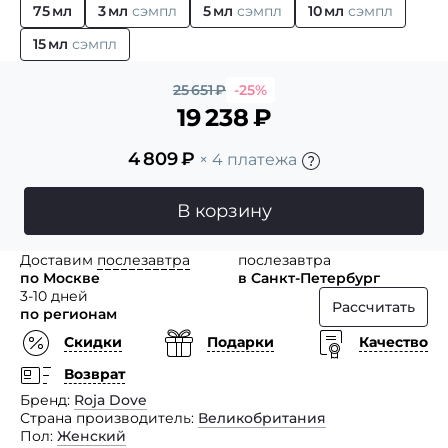
75 мл
3 мл
сэмпл
5 мл
сэмпл
10 мл
сэмпл
15 мл
сэмпл
25 651
₽
-25%
19 238
₽
4 809
₽
× 4 платежа
В корзину
Доставим
послезавтра
послезавтра
по Москве
в Санкт-Петербург
3-10 дней
Рассчитать
по регионам
Скидки
Подарки
Качество
Возврат
Бренд
Roja Dove
Страна производитель
Великобритания
Пол
Женский