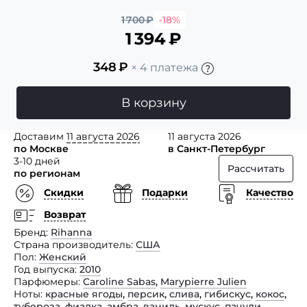
1 700
₽
-18%
1 394
₽
348
₽
× 4 платежа
В корзину
Доставим
11 августа 2026
11 августа 2026
по Москве
в Санкт-Петербург
3-10 дней
Рассчитать
по регионам
Скидки
Подарки
Качество
Возврат
Бренд
Rihanna
Страна производитель
США
Пол
Женский
Год выпуска
2010
Парфюмеры
Caroline Sabas
,
Marypierre Julien
Ноты
красные ягоды
,
персик
,
слива
,
гибискус
,
кокос
,
тубероза
,
фиалка
,
амбра
,
ваниль
,
мускус
,
пачули