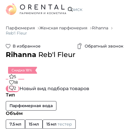
ORENTAL
Искать
ПАРФЮМЕРИЯ И КОСМЕТИКА
Парфюмерия
Женская парфюмерия
Rihanna
Reb'l Fleur
В избранное
Обратный звонок
Rihanna
Reb'l Fleur
Скидка 18%
5
18
2
Новый вид подбора товаров
Тип
Парфюмерная вода
Объём
7.5 мл
15 мл
15 мл
тестер