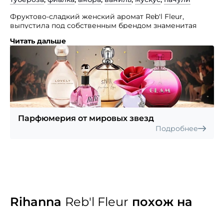
Фруктово-сладкий женский аромат Reb'l Fleur,
выпустила под собственным брендом знаменитая
певица Rihanna.
Читать дальше
Его яркое, притягательное, тонкое, шипровое
звучание подчеркнет женственное очарование
и утонченный вкус своей носительницы. Парфюм
воплощает по-настоящему женский характер:
волнующий и непредсказуемый.
Парфюмерия от мировых звезд
Подробнее
Rihanna
Reb'l Fleur
похож на