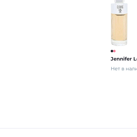
Jennifer 
Нет в нал
Предза