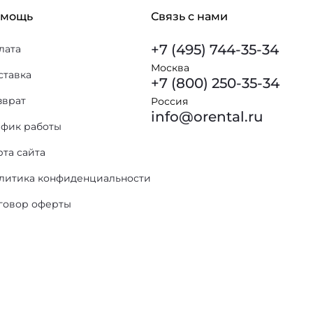
омощь
Связь с нами
+7 (495) 744-35-34
лата
Москва
ставка
+7 (800) 250-35-34
зврат
Россия
info@orental.ru
афик работы
рта сайта
литика конфиденциальности
говор оферты