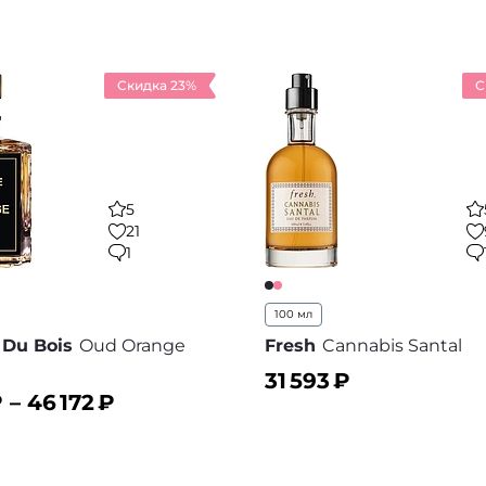
ину
В корзину
В избранное
В
Скидка 23%
С
5
21
1
100 мл
 Du Bois
Oud Orange
Fresh
Cannabis Santal
31 593
₽
 –
46 172
₽
ину
В корзину
В избранное
В