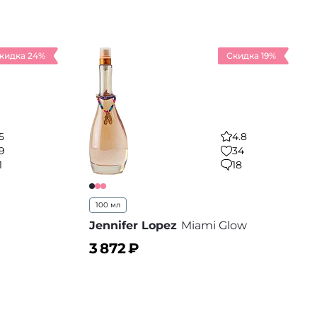
В корзину
 избранное
В избранное
кидка 24%
Скидка 19%
5
4.8
9
34
1
18
100 мл
Jennifer Lopez
Miami Glow
3 872
₽
В корзину
 избранное
В избранное