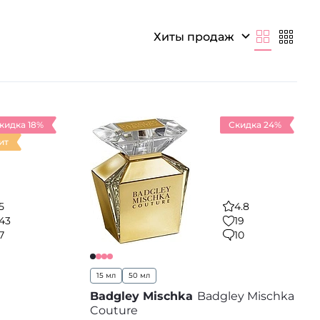
Хиты продаж
кидка 18%
Скидка 24%
ит
5
4.8
43
19
7
10
15 мл
50 мл
Badgley Mischka
Badgley Mischka
Couture