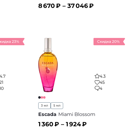
8 670
₽ –
37 046
₽
В корзину
 избранное
В избранное
кидка 23%
Скидка 20%
4.7
4.3
21
45
10
4
3 мл
5 мл
Escada
Miami Blossom
1 360
₽ –
1 924
₽