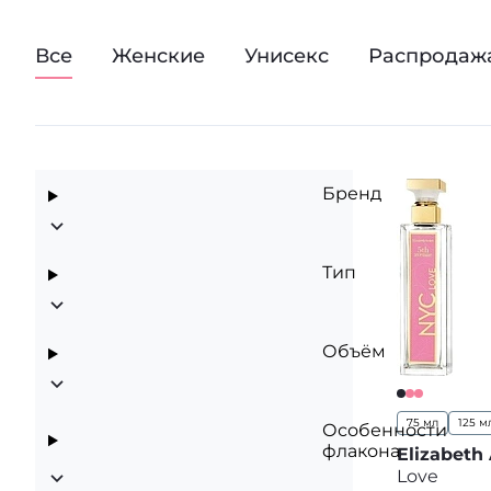
Все
Женские
Унисекс
Распродаж
Бренд
Тип
Объём
75 мл
125 м
Особенности
флакона
Elizabeth
Love