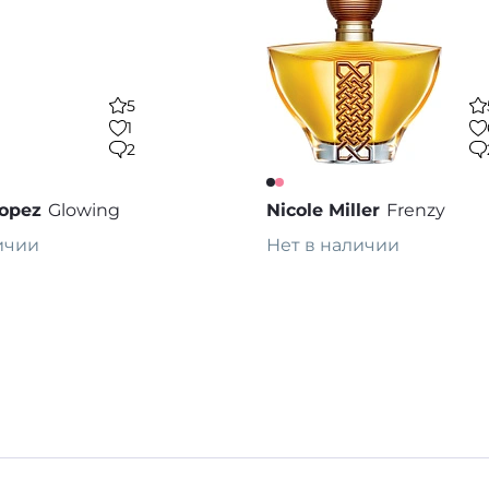
5
1
2
Lopez
Glowing
Nicole Miller
Frenzy
ичии
Нет в наличии
каз
Предзаказ
В избранное
В