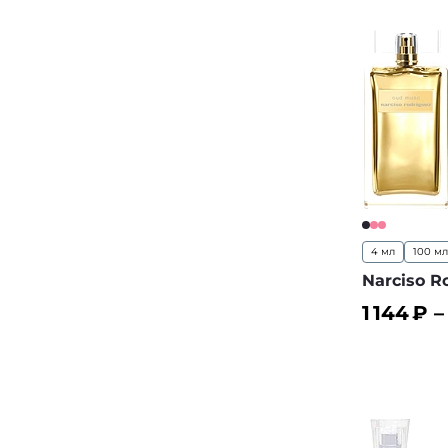
4 мл
100 мл
Narciso R
1 144
₽ 
В корз