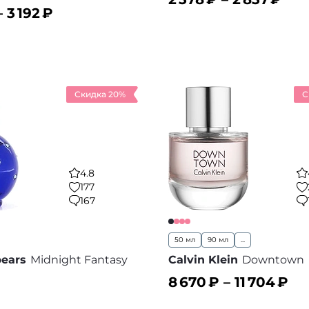
–
3 192
₽
ину
В корзину
В избранное
В
Скидка 20%
С
4.8
177
167
50 мл
90 мл
...
pears
Midnight Fantasy
Calvin Klein
Downtown
8 670
₽ –
11 704
₽