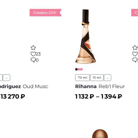
Скидка 24%
С
23
0
...
7.5 мл
15 мл
...
odriguez
Oud Musc
Rihanna
Reb'l Fleur
–
13 270
₽
1 132
₽ –
1 394
₽
ину
В корзину
В избранное
В