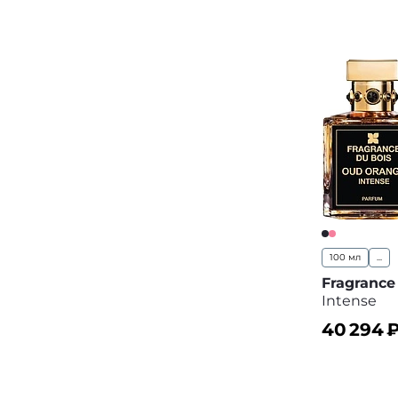
В корз
100 мл
...
Fragrance
Intense
40 294
₽
В корз