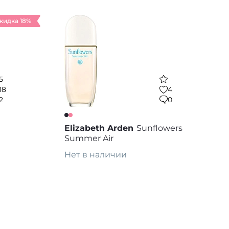
кидка 18%
5
18
4
2
0
Elizabeth Arden
Sunflowers
Summer Air
Нет в наличии
Предзаказ
 избранное
В избранное