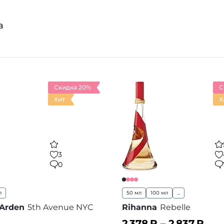
а
Скидка 20%
С
Хит
Х
3
0
л
50 мл
100 мл
...
 Arden
5th Avenue NYC
Rihanna
Rebelle
2 378
₽ –
2 837
₽