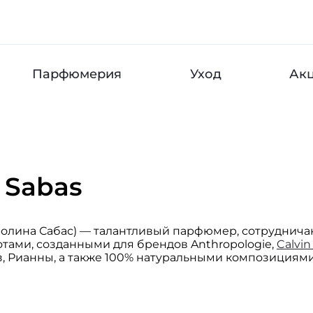
Парфюмерия
Уход
Ак
e Sabas
Каролина Сабас) — талантливый парфюмер, сотруднич
отами, созданными для брендов Anthropologie,
Calvin
 Рианны, а также 100% натуральными композициями
ды, популярные среди молодежи, музыка, общения
 работах.