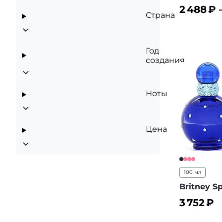
2 488
₽ 
Страна
В корз
Год
создания
Ноты
Цена
100 мл
Britney S
3 752
₽