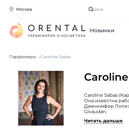
Москва
Искать
ORENTAL
Новинки
ПАРФЮМЕРИЯ И КОСМЕТИКА
Парфюмеры
Caroline Sabas
Carolin
Caroline Sabas (
Она известна раб
Дженнифер Лопез,
Givaudan.
Современные трен
Читать дальше
отображаются в ее