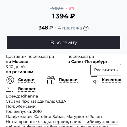
1 700
₽
-18%
1 394
₽
348
₽
× 4 платежа
В корзину
Доставим
послезавтра
послезавтра
по Москве
в Санкт-Петербург
3-10 дней
Рассчитать
по регионам
Скидки
Подарки
Качество
Возврат
Бренд
Rihanna
Страна производитель
США
Пол
Женский
Год выпуска
2010
Парфюмеры
Caroline Sabas
,
Marypierre Julien
Ноты
красные ягоды
,
персик
,
слива
,
гибискус
,
кокос
,
тубероза
,
фиалка
,
амбра
,
ваниль
,
мускус
,
пачули