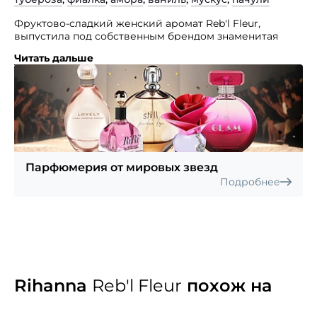
Фруктово-сладкий женский аромат Reb'l Fleur,
выпустила под собственным брендом знаменитая
певица Rihanna.
Читать дальше
Его яркое, притягательное, тонкое, шипровое
звучание подчеркнет женственное очарование
и утонченный вкус своей носительницы. Парфюм
воплощает по-настоящему женский характер:
волнующий и непредсказуемый.
Парфюмерия от мировых звезд
Подробнее
Rihanna
Reb'l Fleur
похож на