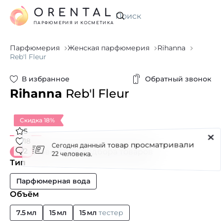
ORENTAL
Искать
ПАРФЮМЕРИЯ И КОСМЕТИКА
Парфюмерия
Женская парфюмерия
Rihanna
Reb'l Fleur
В избранное
Обратный звонок
Rihanna
Reb'l Fleur
Скидка 18%
5
Сегодня данный товар просматривали
18
2
Новый вид подбора товаров
22 человека.
Тип
Парфюмерная вода
Объём
7.5 мл
15 мл
15 мл
тестер