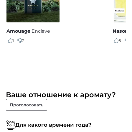
Amouage
Enclave
Nasoma
1
2
6
9
Ваше отношение к аромату?
Проголосовать
Для какого времени года?