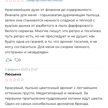
Товар куплен на Orental
Красивейшие духи от флакона до содержимого.
Вначале для меня - горьковатая дурманящая пыльца,
затем она становится немного сладкой и тёплой с
вуалью дымка от разбитого в пыль фарфорового
белого сервиза. Многие пишут, что ретро и тоскливо.
Чуть ретро есть, но не преследует и не душит, как
будто одна из граней, а то, что аромат тосклив, я не
могу согласиться. Для меня он скорее немного
отстранен и незауряден
4
0
3 февраля 2023 в 21:47
Люсьена
Красивый, пыльно-цветочный аромат с легчайшим
оттенком грусти. Медитативный и нежный. За
первыми припыленно-пудровыми нотами идут цветы.
Один из самых носибельных ароматов бренда.