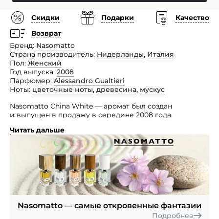
Скидки
Подарки
Качество
Возврат
Бренд
Nasomatto
Страна производитель
Нидерланды
,
Италия
Пол
Женский
Год выпуска
2008
Парфюмер
Alessandro Gualtieri
Ноты
цветочные ноты
,
древесина
,
мускус
Nasomatto China White — аромат был создан
и выпущен в продажу в середине 2008 года.
Читать дальше
Парфюм прекрасно подойдет для женщин старше 25-
ти лет и превосходно украсит любой вечерний
костюм. China White — популярный в середине 80-х
годов сорт героина, который обожали многие
голливудские актрисы. В память о прекрасных леди,
чья молодость и красота были похоронены благодаря
этому сильнодействующему наркотику, был выпущен
этот аромат. Парфюмерная композиция Nasomatto
China White состоит из нот экзотических цветов
Nasomatto — самые откровенные фантазии
и ценных пород дерева.
Подробнее