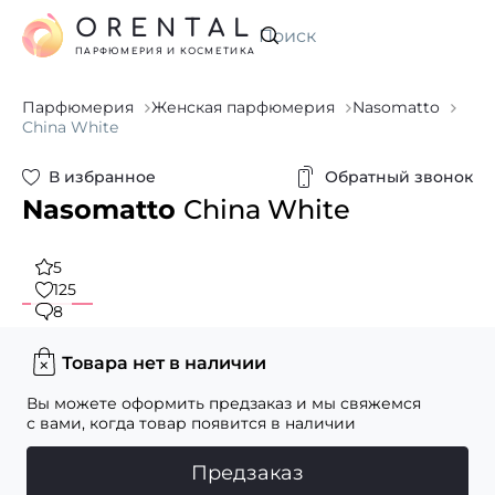
ORENTAL
Искать
ПАРФЮМЕРИЯ И КОСМЕТИКА
Парфюмерия
Женская парфюмерия
Nasomatto
China White
В избранное
Обратный звонок
Nasomatto
China White
5
125
8
Товара нет в наличии
Вы можете оформить предзаказ и мы свяжемся
с вами, когда товар появится в наличии
Предзаказ