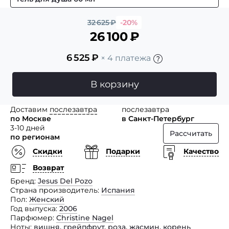
32 625
₽
-20%
26 100
₽
6 525
₽
× 4 платежа
В корзину
Доставим
послезавтра
послезавтра
по Москве
в Санкт-Петербург
3-10 дней
Рассчитать
по регионам
Скидки
Подарки
Качество
Возврат
Бренд
Jesus Del Pozo
Страна производитель
Испания
Пол
Женский
Год выпуска
2006
Парфюмер
Christine Nagel
Ноты
вишня
,
грейпфрут
,
роза
,
жасмин
,
корень