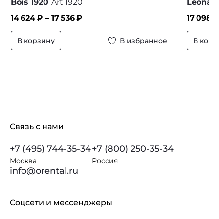
Bois 1920
Art 1920
Leonar
14 624
₽ –
17 536
₽
17 098
₽
В корзину
В избранное
В корз
Связь с нами
+7 (495) 744-35-34
+7 (800) 250-35-34
Москва
Россия
info@orental.ru
Соцсети и мессенджеры