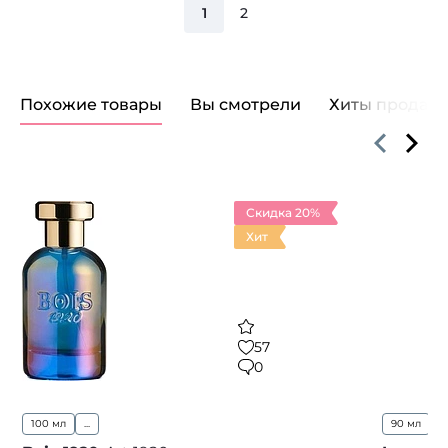
1
2
Похожие товары
Вы смотрели
Хиты продаж
Скидка 20%
Хит
57
0
100 мл
...
90 мл
1