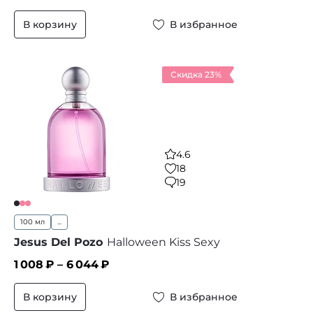
В корзину
В избранное
Скидка 23%
4.6
18
19
100 мл
...
Jesus Del Pozo
Halloween Kiss Sexy
1 008
₽ –
6 044
₽
В корзину
В избранное