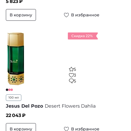
5 823
₽
В корзину
В избранное
Скидка 22%
5
3
5
100 мл
Jesus Del Pozo
Desert Flowers Dahlia
22 043
₽
В корзину
В избранное