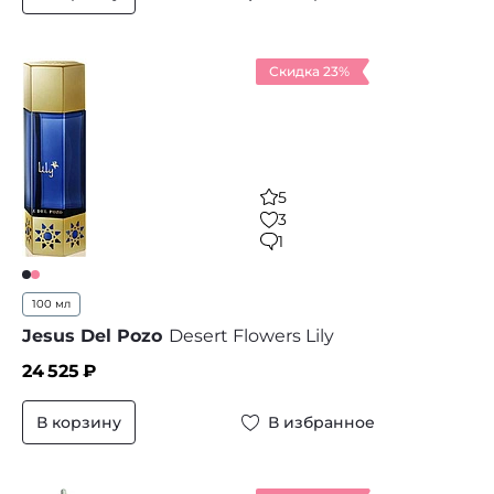
Скидка 23%
5
3
1
100 мл
Jesus Del Pozo
Desert Flowers Lily
24 525
₽
В корзину
В избранное