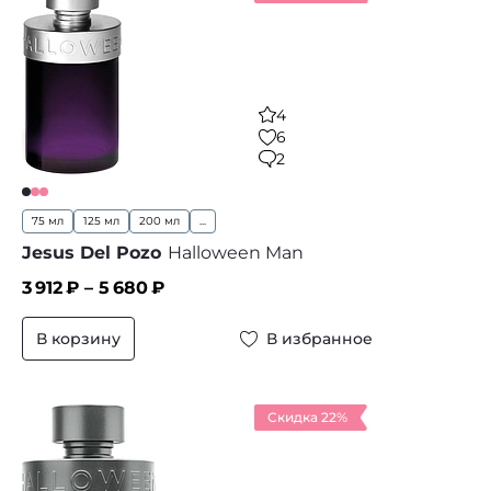
4
6
2
75 мл
125 мл
200 мл
...
Jesus Del Pozo
Halloween Man
3 912
₽ –
5 680
₽
В корзину
В избранное
Скидка 22%