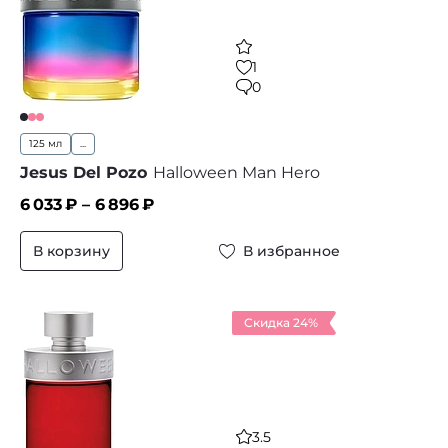
1
0
125 мл
...
Jesus Del Pozo
Halloween Man Hero
6 033
₽ –
6 896
₽
В корзину
В избранное
Скидка 24%
3.5