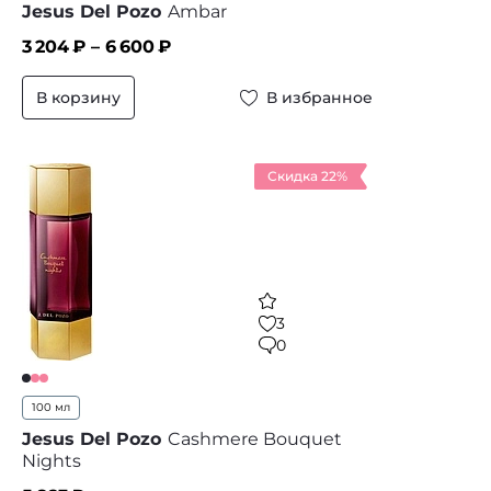
Jesus Del Pozo
Ambar
3 204
₽ –
6 600
₽
В корзину
В избранное
Скидка 22%
3
0
100 мл
Jesus Del Pozo
Cashmere Bouquet
Nights