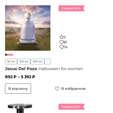
Скидка 24%
5
81
74
50 мл
100 мл
200 мл
...
Jesus Del Pozo
Halloween for women
892
₽ –
5 392
₽
В корзину
В избранное
Скидка 20%