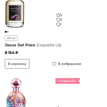
5
3
1
100 мл
Jesus Del Pozo
Exquisite Lily
8 154
₽
В корзину
В избранное
Скидка 20%