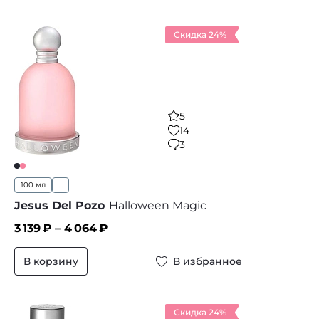
Скидка 24%
5
14
3
100 мл
...
Jesus Del Pozo
Halloween Magic
3 139
₽ –
4 064
₽
В корзину
В избранное
Скидка 24%