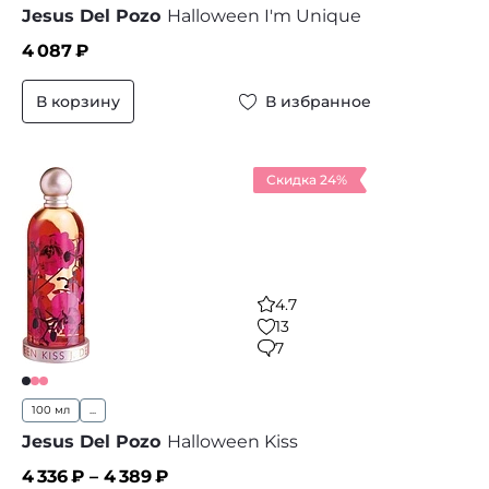
Jesus Del Pozo
Halloween I'm Unique
4 087
₽
В корзину
В избранное
Скидка 24%
4.7
13
7
100 мл
...
Jesus Del Pozo
Halloween Kiss
4 336
₽ –
4 389
₽