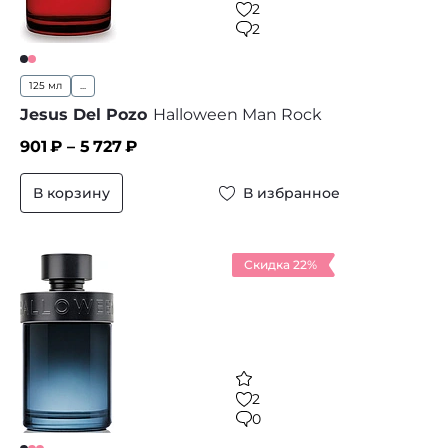
2
2
125 мл
...
Jesus Del Pozo
Halloween Man Rock
901
₽ –
5 727
₽
В корзину
В избранное
Скидка 22%
2
0