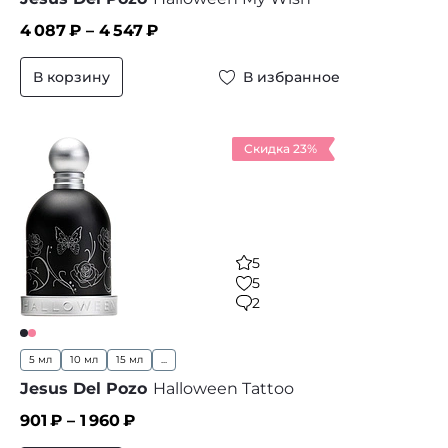
4 087
₽ –
4 547
₽
В корзину
В избранное
Скидка 23%
5
5
2
5 мл
10 мл
15 мл
...
Jesus Del Pozo
Halloween Tattoo
901
₽ –
1 960
₽