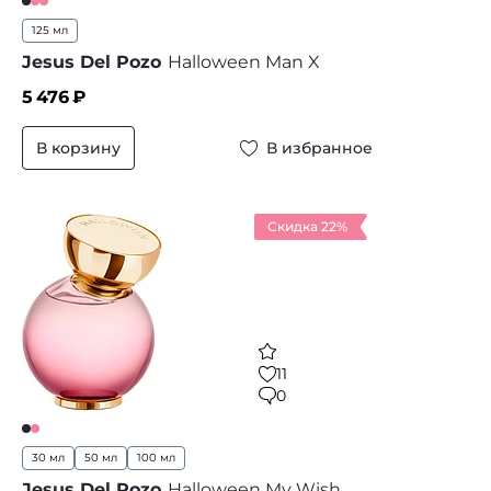
125 мл
Jesus Del Pozo
Halloween Man X
5 476
₽
В корзину
В избранное
Скидка 22%
11
0
30 мл
50 мл
100 мл
Jesus Del Pozo
Halloween My Wish