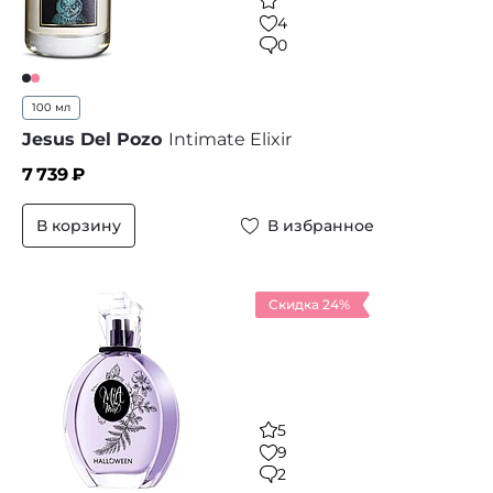
4
0
100 мл
Jesus Del Pozo
Intimate Elixir
7 739
₽
В корзину
В избранное
Скидка 24%
5
9
2