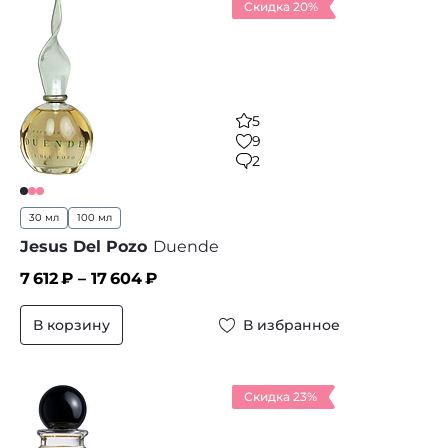
Скидка 20%
5
9
2
30 мл
100 мл
Jesus Del Pozo
Duende
7 612
₽ –
17 604
₽
В корзину
В избранное
Скидка 23%