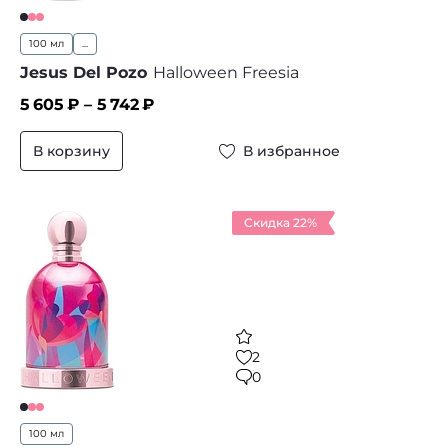
100 мл
...
Jesus Del Pozo
Halloween Freesia
5 605
₽ –
5 742
₽
В корзину
В избранное
Скидка 22%
2
0
100 мл