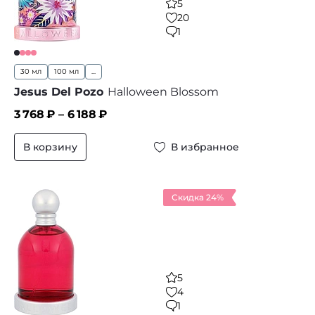
5
20
1
30 мл
100 мл
...
Jesus Del Pozo
Halloween Blossom
3 768
₽ –
6 188
₽
В корзину
В избранное
Скидка 24%
5
4
1