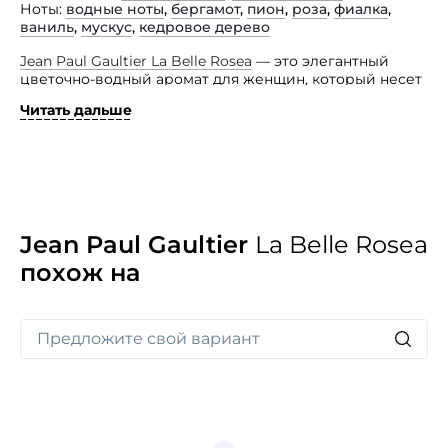
Ноты
водные ноты
,
бергамот
,
пион
,
роза
,
фиалка
,
ваниль
,
мускус
,
кедровое дерево
Jean Paul Gaultier La Belle Rosea
— это элегантный
цветочно-водный аромат для женщин, который несет
в себе ноты роскоши и изысканности. Его композиция
Читать дальше
сияет маняще, словно каждый отблеск наполнен
магией и утонченностью.
Флакон украшен изображением голой груди,
украшенной золотой розой и гранатовым камнем,
создавая ассоциации с драгоценным украшением.
Данный парфюм, словно обволакивает кожу, оставляя
за собой след, который завораживает и притягивает
Jean Paul Gaultier
La Belle Rosea
внимание окружающих. Этот парфюм — настоящий
похож на
шедевр, способный подчеркнуть вашу утонченность
и стиль, превратив каждый момент в неповторимый
и незабываемый.