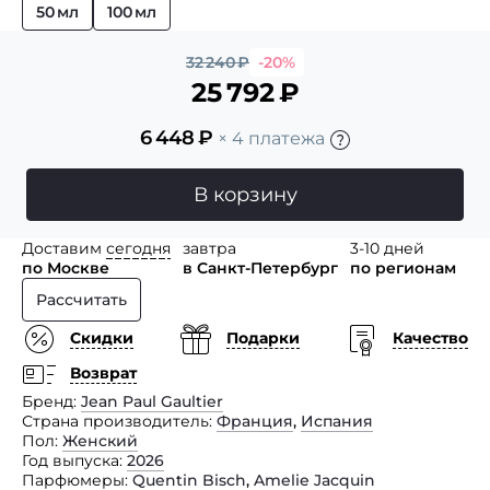
50 мл
100 мл
32 240
₽
-20%
25 792
₽
6 448
₽
× 4 платежа
В корзину
Доставим
сегодня
завтра
3-10 дней
по Москве
в Санкт-Петербург
по регионам
Рассчитать
Скидки
Подарки
Качество
Возврат
Бренд
Jean Paul Gaultier
Страна производитель
Франция
,
Испания
Пол
Женский
Год выпуска
2026
Парфюмеры
Quentin Bisch
,
Amelie Jacquin