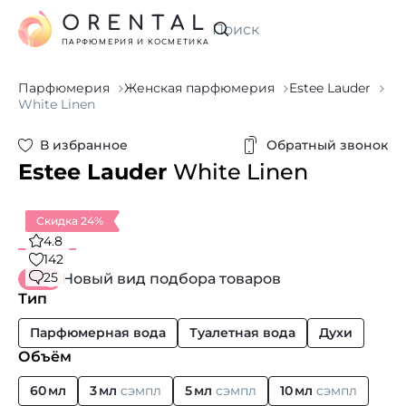
ORENTAL
Искать
ПАРФЮМЕРИЯ И КОСМЕТИКА
Парфюмерия
Женская парфюмерия
Estee Lauder
White Linen
В избранное
Обратный звонок
Estee Lauder
White Linen
Скидка 24%
4.8
142
25
Новый вид подбора товаров
Тип
Парфюмерная вода
Туалетная вода
Духи
Объём
60 мл
3 мл
сэмпл
5 мл
сэмпл
10 мл
сэмпл