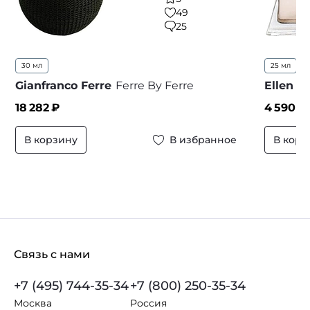
49
25
30 мл
25 мл
5
Gianfranco Ferre
Ferre By Ferre
Ellen T
18 282
₽
4 590
₽
В корзину
В избранное
В корз
Связь с нами
+7 (495) 744-35-34
+7 (800) 250-35-34
Москва
Россия