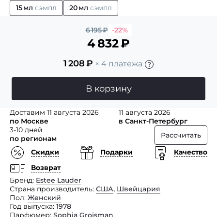
15 мл
сэмпл
20 мл
сэмпл
6 195
₽
-22%
4 832
₽
1 208
₽
× 4 платежа
В корзину
Доставим
11 августа 2026
11 августа 2026
по Москве
в Санкт-Петербург
3-10 дней
Рассчитать
по регионам
Скидки
Подарки
Качество
Возврат
Бренд
Estee Lauder
Страна производитель
США
,
Швейцария
Пол
Женский
Год выпуска
1978
Парфюмер
Sophia Grojsman