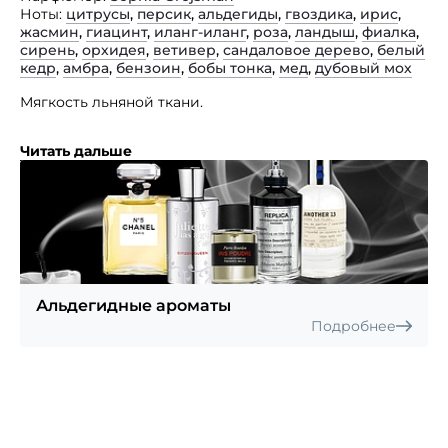
Ноты
цитрусы
,
персик
,
альдегиды
,
гвоздика
,
ирис
,
жасмин
,
гиацинт
,
иланг-иланг
,
роза
,
ландыш
,
фиалка
,
сирень
,
орхидея
,
ветивер
,
сандаловое дерево
,
белый
кедр
,
амбра
,
бензоин
,
бобы тонка
,
мед
,
дубовый мох
Мягкость льняной ткани.
Классика. Чистота белых льняных тканей, простые
Читать дальше
сельские одежды и здания с белыми колоннадами —
эти образы Колониальной Америки точнее всего
передают сущность аромата. Цитрусовые масла
и альдегиды дают непосредственное впечатление
свежести этой прекрасной цветочной смеси,
состоящей из жасмина, ландыша и сирени.
Композиция остается прохладной несмотря
на древесный шлейф сандалового дерева и кедра,
согретого нотками меда, бензойной смолы, бобов
Альдегидные ароматы
тонка и амбры.
Подробнее