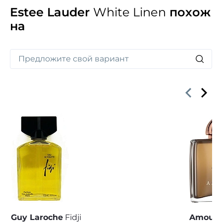
Estee Lauder
White Linen
похож
на
Guy Laroche
Fidji
Amoua