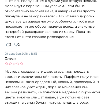
Пытаюсь подружиться с духами уже вторую неделю.
Дела идут с переменным успехом. Если бы не
относительно высокая цена, я наверняка бы просто
плюнула и не заморачивалась. Но от таких дорогих
духов всегда ждешь чего-то особенного, чтобы все
прохожие тут же оборачивались вслед, а знакомые
наперебой расспрашивал про их марку. Пока что
этого нет, и это главное разочарование.
3
2
29 декабря 2018 в 16:53
Олеся
Мастера, создавая эти духи, старались передать
аромат исключительной чистоты. Парфюм получился
невесомый, жизнерадостный, нежный, прохладный. В
них главное умет ждать, первые мгновения они
весьма резковаты, смягчаются в медовые с горчинкой
цветы, многие слышат ладан, а уж потом на свет
выходит та самая белая чистота, ландыш в росе,