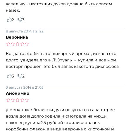
капельку - настоящих духов должно быть совсем
намёк.
2
3
8 августа 2014 в 21:22
Вероника
Когда то это был это шикарный аромат, искала его
долго, увидела его в Л' Этуаль - купила и все мой
восторг прошел, это был запах какого то дихлофоса.
3
2
3 августа 2014 в 21:03
Анонимно
у меня тоже были эти духи.покупала в галантерее
возле дома.долго ходила и смотрела на них...и
наконец купила.25 рублей стоили.осталась
коробочка.флакон в виде веерочка с кисточкой и