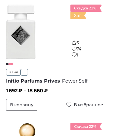
Скидка 22%
Хит
5
74
1
90 мл
...
Initio Parfums Prives
Power Self
1 692
₽ –
18 660
₽
В корзину
В избранное
Скидка 22%