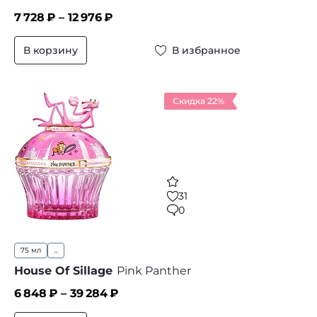
7 728
₽ –
12 976
₽
В корзину
В избранное
Скидка 22%
31
0
75 мл
...
House Of Sillage
Pink Panther
6 848
₽ –
39 284
₽