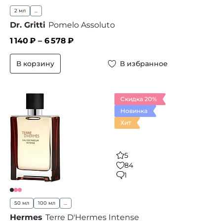
2 мл
...
Dr. Gritti
Pomelo Assoluto
1 140
₽ –
6 578
₽
В корзину
В избранное
Скидка 20%
Новинка
Хит
5
84
1
50 мл
100 мл
...
Hermes
Terre D'Hermes Intense