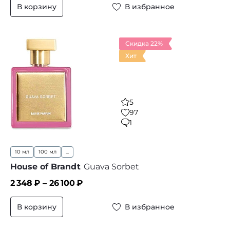
В корзину
В избранное
Скидка 22%
Хит
5
97
1
10 мл
100 мл
...
House of Brandt
Guava Sorbet
2 348
₽ –
26 100
₽
В корзину
В избранное