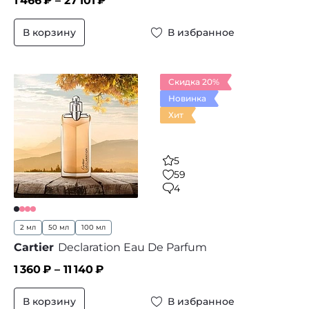
1 466
₽ –
27 101
₽
В корзину
В избранное
Скидка 20%
Новинка
Хит
5
59
4
2 мл
50 мл
100 мл
Cartier
Declaration Eau De Parfum
1 360
₽ –
11 140
₽
В корзину
В избранное