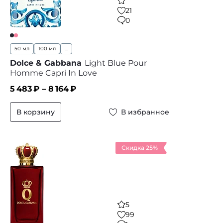
21
0
50 мл
100 мл
...
Dolce & Gabbana
Light Blue Pour
Homme Capri In Love
5 483
₽ –
8 164
₽
В корзину
В избранное
Скидка 25%
5
99