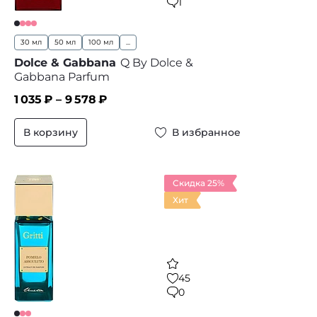
1
30 мл
50 мл
100 мл
...
Dolce & Gabbana
Q By Dolce &
Gabbana Parfum
1 035
₽ –
9 578
₽
В корзину
В избранное
Скидка 25%
Хит
45
0