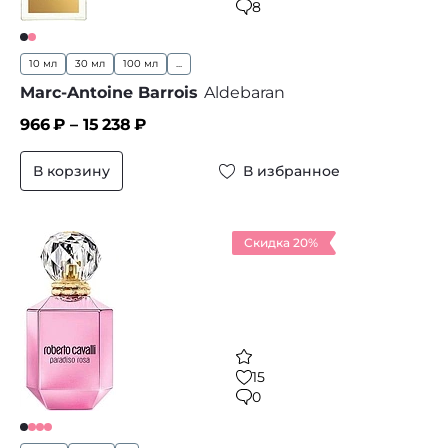
8
10 мл
30 мл
100 мл
...
Marc-Antoine Barrois
Aldebaran
966
₽ –
15 238
₽
В корзину
В избранное
Скидка 20%
15
0