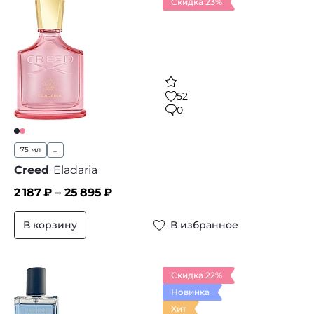
Скидка 23%
52
0
75 мл
...
Creed
Eladaria
2 187
₽ –
25 895
₽
В корзину
В избранное
Скидка 22%
Новинка
Хит