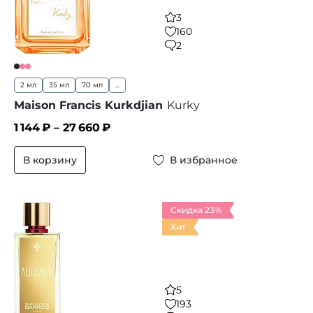
3
160
2
2 мл
35 мл
70 мл
...
Maison Francis Kurkdjian
Kurky
1 144
₽ –
27 660
₽
В корзину
В избранное
Скидка 23%
Хит
5
193