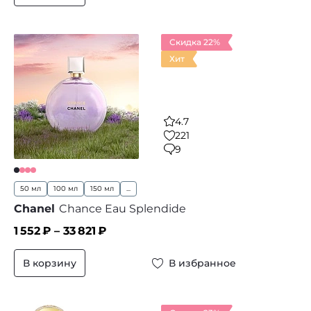
Скидка 22%
Хит
4.7
221
9
50 мл
100 мл
150 мл
...
Chanel
Chance Eau Splendide
1 552
₽ –
33 821
₽
В корзину
В избранное