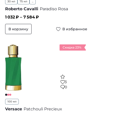
30 мл
75 мл
...
Roberto Cavalli
Paradiso Rosa
1 032
₽ –
7 584
₽
В корзину
В избранное
Скидка 23%
3
0
100 мл
Versace
Patchouli Precieux