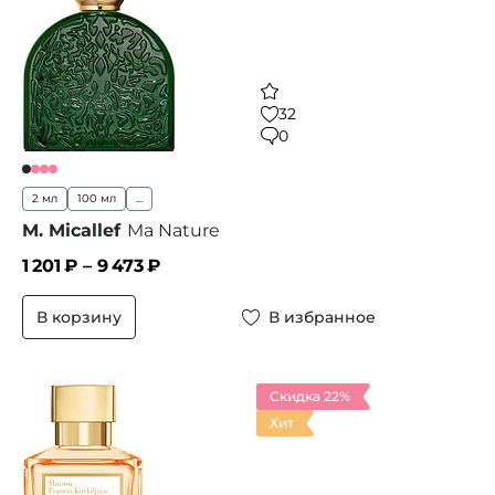
32
0
2 мл
100 мл
...
M. Micallef
Ma Nature
1 201
₽ –
9 473
₽
В корзину
В избранное
Скидка 22%
Хит