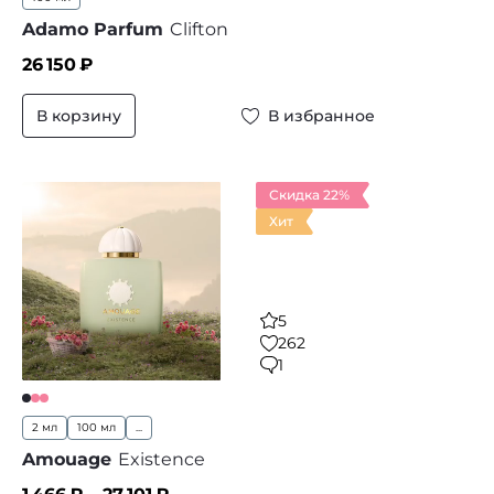
Adamo Parfum
Clifton
26 150
₽
В корзину
В избранное
Скидка 22%
Хит
5
262
1
2 мл
100 мл
...
Amouage
Existence