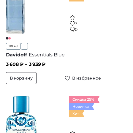
7
0
110 мл
...
Davidoff
Essentials Blue
3 608
₽ –
3 939
₽
В корзину
В избранное
Скидка 25%
Новинка
Хит