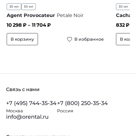
30 мл
50 мл
30 мл
5
Agent Provocateur
Petale Noir
Cachare
10 298
₽ –
11 704
₽
832
₽ –
В корзину
В избранное
В корз
Связь с нами
+7 (495) 744-35-34
+7 (800) 250-35-34
Москва
Россия
info@orental.ru