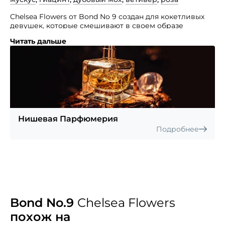
Chelsea Flowers от Bond No 9 создан для кокетливых
девушек, которые смешивают в своем образе
множество стилей.
Читать дальше
Изобилие оттенков в этом аромате создается букетом
пионов, тюльпанов, гиацинта, магнолии и розы,
окруженных мускусом, сандалом, ветивером
и древесным мхом.
Нишевая Парфюмерия
Подробнее
Bond No.9
Chelsea Flowers
похож на