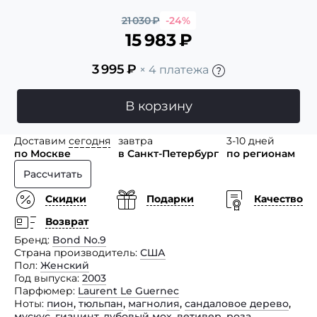
21 030
₽
-24%
15 983
₽
3 995
₽
× 4 платежа
В корзину
Доставим
сегодня
завтра
3-10 дней
по Москве
в Санкт-Петербург
по регионам
Рассчитать
Скидки
Подарки
Качество
Возврат
Бренд
Bond No.9
Страна производитель
США
Пол
Женский
Год выпуска
2003
Парфюмер
Laurent Le Guernec
Ноты
пион
,
тюльпан
,
магнолия
,
сандаловое дерево
,
мускус
,
гиацинт
,
дубовый мох
,
ветивер
,
роза