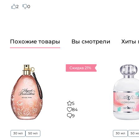
2
0
Похожие товары
Вы смотрели
Хиты
Скидка 21%
5
84
9
30 мл
50 мл
30 мл
50 м