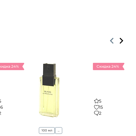
кидка 24%
Скидка 24%
5
5
16
15
2
2
100 мл
...