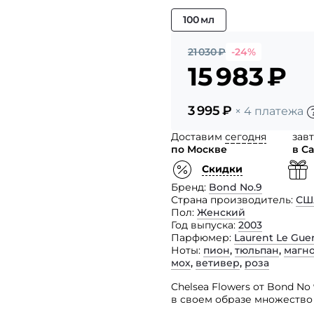
100 мл
21 030
₽
-24%
15 983
₽
3 995
₽
× 4 платежа
Доставим
сегодня
зав
по Москве
в С
Скидки
Бренд
Bond No.9
Страна производитель
СШ
Пол
Женский
Год выпуска
2003
Парфюмер
Laurent Le Gue
Ноты
пион
,
тюльпан
,
магн
мох
,
ветивер
,
роза
Chelsea Flowers от Bond N
в своем образе множество