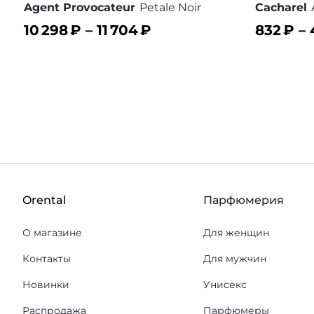
Agent Provocateur
Petale Noir
Cacharel
10 298
₽ –
11 704
₽
832
₽ –
В корзину
В корз
В избранное
Orental
Парфюмерия
О магазине
Для женщин
Контакты
Для мужчин
Новинки
Унисекс
Распродажа
Парфюмеры