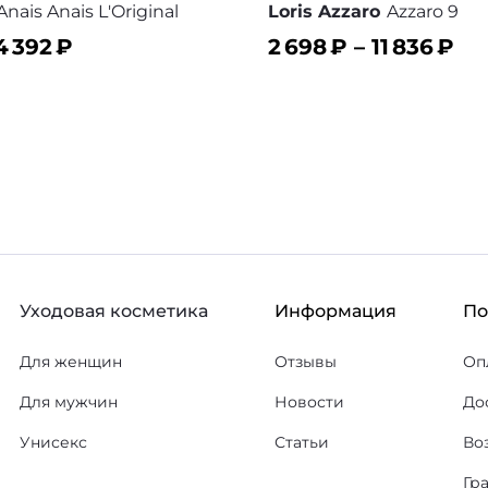
Anais Anais L'Original
Loris Azzaro
Azzaro 9
4 392
₽
2 698
₽ –
11 836
₽
ину
В корзину
В избранное
В
Уходовая косметика
Информация
П
Для женщин
Отзывы
Оп
Для мужчин
Новости
До
Унисекс
Статьи
Во
Гр