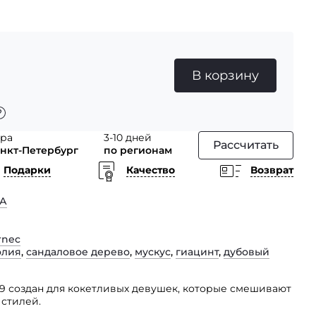
В корзину
тра
3-10 дней
Рассчитать
анкт-Петербург
по регионам
Подарки
Качество
Возврат
А
rnec
олия
,
сандаловое дерево
,
мускус
,
гиацинт
,
дубовый
o 9 создан для кокетливых девушек, которые смешивают
 стилей.