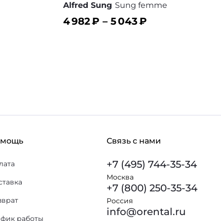
Alfred Sung
Sung femme
4 982
₽ –
5 043
₽
В корзину
 избранное
В избранное
омощь
Связь с нами
+7 (495) 744-35-34
лата
Москва
ставка
+7 (800) 250-35-34
зврат
Россия
info@orental.ru
афик работы