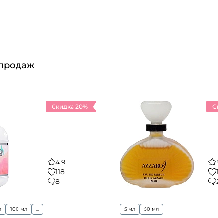
 продаж
Скидка 20%
С
4.9
118
8
л
100 мл
...
5 мл
50 мл