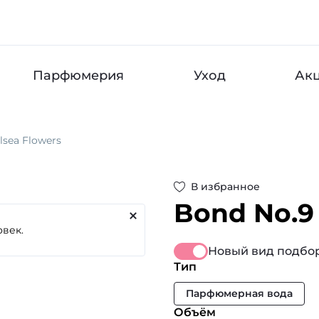
Парфюмерия
Уход
Ак
lsea Flowers
В избранное
Bond No.9
Новый вид подбор
Тип
Парфюмерная вода
Объём