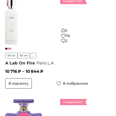
Скидка 20%
5
116
3
50 мл
60 мл
...
A Lab On Fire
Paris L.A.
10 716
₽ –
10 844
₽
В корзину
В избранное
Скидка 24%