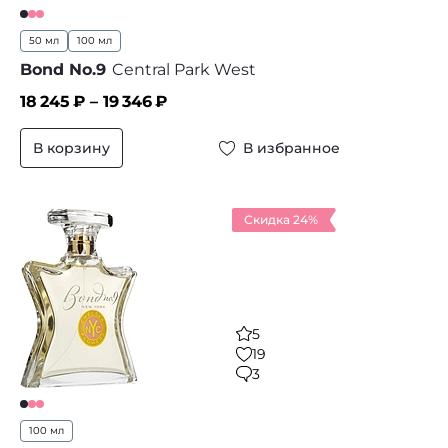
50 мл
100 мл
Bond No.9
Central Park West
18 245
₽ –
19 346
₽
В корзину
В избранное
Скидка 24%
5
19
3
100 мл