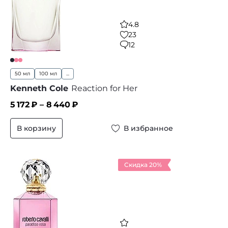
4.8
23
12
50 мл
100 мл
...
Kenneth Cole
Reaction for Her
5 172
₽ –
8 440
₽
В корзину
В избранное
Скидка 20%