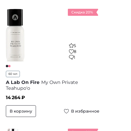
Скидка 20%
5
8
1
60 мл
A Lab On Fire
My Own Private
Teahupo'o
14 264
₽
В корзину
В избранное