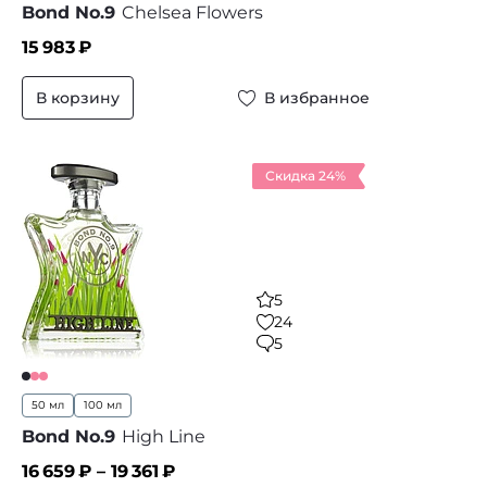
Bond No.9
Chelsea Flowers
15 983
₽
В корзину
В избранное
Скидка 24%
5
24
5
50 мл
100 мл
Bond No.9
High Line
16 659
₽ –
19 361
₽