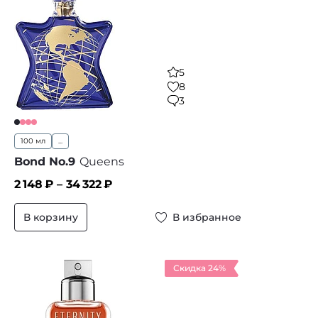
5
8
3
100 мл
...
Bond No.9
Queens
2 148
₽ –
34 322
₽
В корзину
В избранное
Скидка 24%