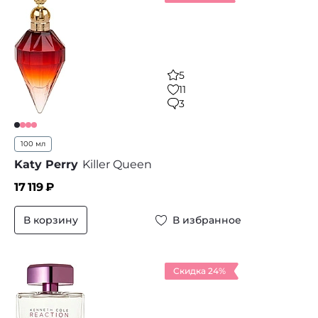
5
11
3
100 мл
Katy Perry
Killer Queen
17 119
₽
В корзину
В избранное
Скидка 24%