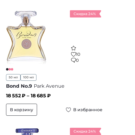
Скидка 24%
10
0
50 мл
100 мл
Bond No.9
Park Avenue
18 552
₽ –
18 685
₽
В корзину
В избранное
Скидка 24%