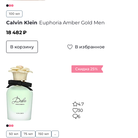
100 мл
Calvin Klein
Euphoria Amber Gold Men
18 482
₽
В корзину
В избранное
Скидка 25%
4.7
30
6
50 мл
75 мл
150 мл
...