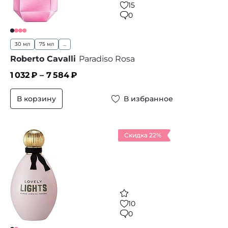
15
0
30 мл
75 мл
...
Roberto Cavalli
Paradiso Rosa
1 032
₽ –
7 584
₽
В корзину
В избранное
Скидка 22%
10
0