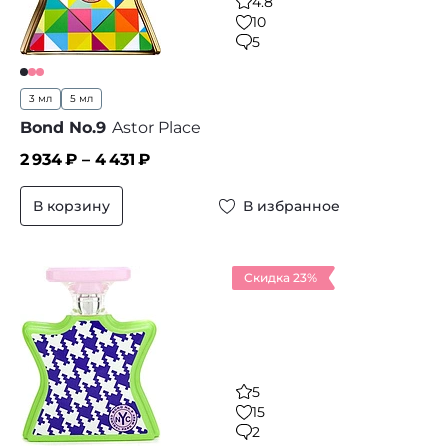
4.8
10
5
3 мл
5 мл
Bond No.9
Astor Place
2 934
₽ –
4 431
₽
В корзину
В избранное
Скидка 23%
5
15
2