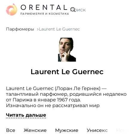
ORENTAL
Искать
ПАРФЮМЕРИЯ И КОСМЕТИКА
Парфюмеры
Laurent Le Guernec
Laurent Le Guernec
Laurent Le Guernec (Лоран Ле Гернек) —
талантливый парфюмер, родившийся недалеко
от Парижа в январе 1967 года.
Изначально он не рассматривал мир
парфюмерии как профессию, но его мать
Читать дальше
и бабушка были окружены красивыми
флаконами с ароматами и каждый день
наносили их.
Все
Женские
Мужские
Унисекс
Новин
Уже во время изучения химии в Парижском