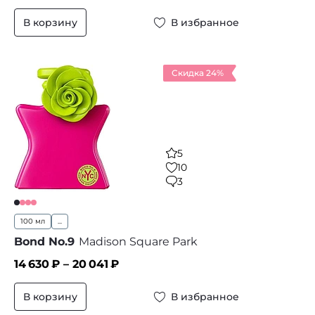
В корзину
В избранное
Скидка 24%
5
10
3
100 мл
...
Bond No.9
Madison Square Park
14 630
₽ –
20 041
₽
В корзину
В избранное