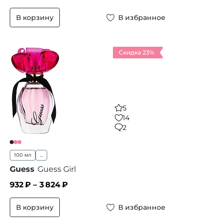
В корзину
В избранное
Скидка 23%
5
14
2
100 мл
...
Guess
Guess Girl
932
₽ –
3 824
₽
В корзину
В избранное