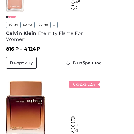
45
2
30 мл
50 мл
100 мл
...
Calvin Klein
Eternity Flame For
Women
816
₽ –
4 124
₽
В корзину
В избранное
Скидка 22%
4
0