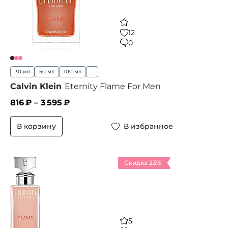
12
0
30 мл
50 мл
100 мл
...
Calvin Klein
Eternity Flame For Men
816
₽ –
3 595
₽
В корзину
В избранное
Скидка 23%
5