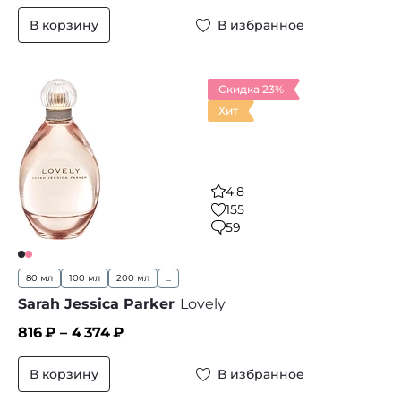
В корзину
В избранное
Скидка 23%
Хит
4.8
155
59
80 мл
100 мл
200 мл
...
Sarah Jessica Parker
Lovely
816
₽ –
4 374
₽
В корзину
В избранное