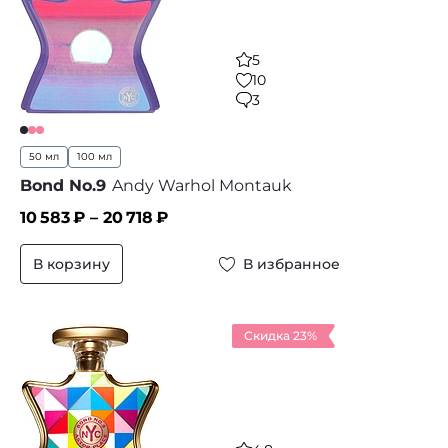
5
10
3
50 мл
100 мл
Bond No.9
Andy Warhol Montauk
10 583
₽ –
20 718
₽
В корзину
В избранное
Скидка 23%