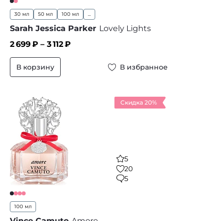
30 мл
50 мл
100 мл
...
Sarah Jessica Parker
Lovely Lights
2 699
₽ –
3 112
₽
В корзину
В избранное
Скидка 20%
5
20
5
100 мл
Vince Camuto
Amore