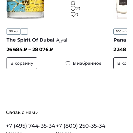
23
0
50 мл
...
100 мл
..
The Spirit Of Dubai
Ajyal
Pana D
26 684
₽ –
28 076
₽
2 348
₽ 
В корзину
В избранное
В корз
Связь с нами
+7 (495) 744-35-34
+7 (800) 250-35-34