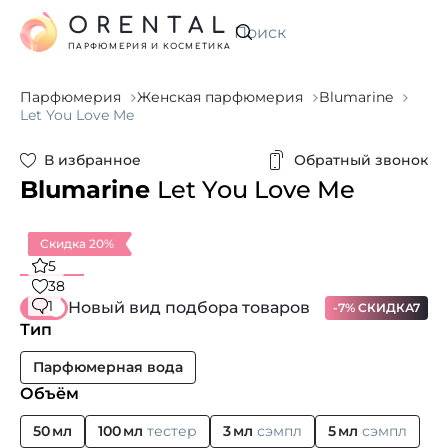
ORENTAL
Искать
ПАРФЮМЕРИЯ И КОСМЕТИКА
Парфюмерия
Женская парфюмерия
Blumarine
Let You Love Me
В избранное
Обратный звонок
Blumarine
Let You Love Me
Скидка 20%
5
38
1
Новый вид подбора товаров
-7% СКИДКА7
Тип
Парфюмерная вода
Объём
50 мл
100 мл
тестер
3 мл
сэмпл
5 мл
сэмпл