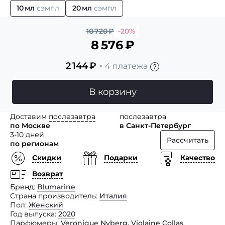
10 мл
сэмпл
20 мл
сэмпл
10 720
₽
-20%
8 576
₽
2 144
₽
× 4 платежа
В корзину
Доставим
послезавтра
послезавтра
по Москве
в Санкт-Петербург
3-10 дней
Рассчитать
по регионам
Скидки
Подарки
Качество
Возврат
Бренд
Blumarine
Страна производитель
Италия
Пол
Женский
Год выпуска
2020
Парфюмеры
Veronique Nyberg
,
Violaine Collas