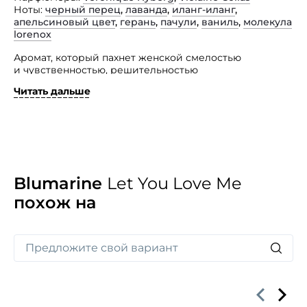
Ноты
черный перец
,
лаванда
,
иланг-иланг
,
апельсиновый цвет
,
герань
,
пачули
,
ваниль
,
молекула
lorenox
Аромат, который пахнет женской смелостью
и чувственностью, решительностью
и женственностью, воплощающий непобедимую силу
Читать дальше
и страсть женщины, целующей мужчину, позволяя
«себя любить», представлен маркой Blumarine.
Это восточно-цветочная парфюмерная композиция
Let You Love Me
с интригующим, мягким, кожаным
многогранным звучанием с мужественными
акцентами. Это воплощение совершенно иного
способа обольщения, отвергающего давние
Blumarine
Let You Love Me
устоявшиеся ритуалы.
похож на