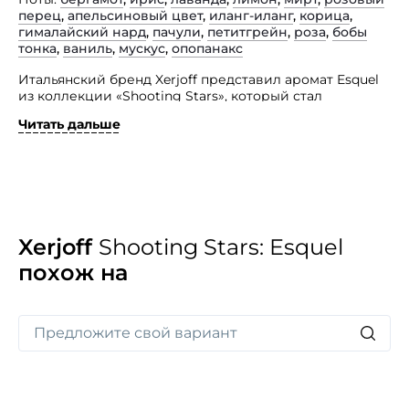
перец
,
апельсиновый цвет
,
иланг-иланг
,
корица
,
гималайский нард
,
пачули
,
петитгрейн
,
роза
,
бобы
тонка
,
ваниль
,
мускус
,
опопанакс
Итальянский бренд Xerjoff представил аромат Esquel
из коллекции «Shooting Stars», который стал
воплощением элегантности, роскоши и строгой
Читать дальше
аристократичной сдержанности.
Этот цветочно-пряный парфюм подарит вам
многогранное, солнечно-цитрусовое, холодное,
пряно-травяное, мягкое и объемное звучание,
способно затронуть самые потайные струны души.
Изыск адресован женщинам с утонченным тонким
вкусом, точно знающим, что такое истинные ценности.
Xerjoff
Shooting Stars: Esquel
похож на