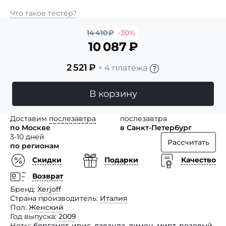
Что такое тестер?
14 410
₽
-30%
10 087
₽
2 521
₽
× 4 платежа
В корзину
Доставим
послезавтра
послезавтра
по Москве
в Санкт-Петербург
3-10 дней
Рассчитать
по регионам
Скидки
Подарки
Качество
Возврат
Бренд
Xerjoff
Страна производитель
Италия
Пол
Женский
Год выпуска
2009
Ноты
бергамот
,
ирис
,
лаванда
,
лимон
,
мирт
,
розовый