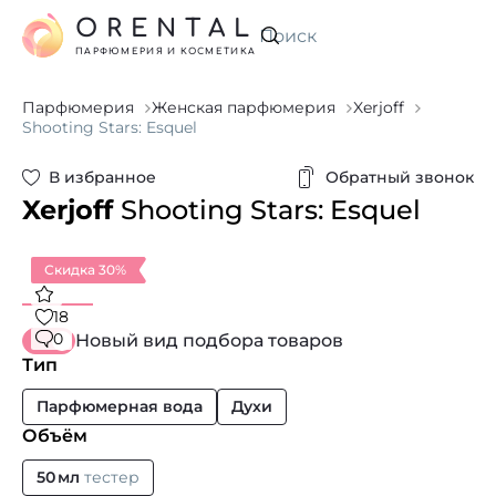
ORENTAL
Искать
ПАРФЮМЕРИЯ И КОСМЕТИКА
Парфюмерия
Женская парфюмерия
Xerjoff
Shooting Stars: Esquel
В избранное
Обратный звонок
Xerjoff
Shooting Stars: Esquel
Скидка 30%
18
0
Новый вид подбора товаров
Тип
Парфюмерная вода
Духи
Объём
50 мл
тестер