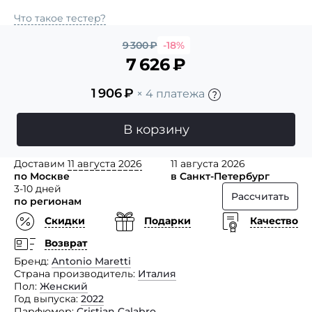
Что такое тестер?
9 300
₽
-18%
7 626
₽
1 906
₽
× 4 платежа
В корзину
Доставим
11 августа 2026
11 августа 2026
по Москве
в Санкт-Петербург
3-10 дней
Рассчитать
по регионам
Скидки
Подарки
Качество
Возврат
Бренд
Antonio Maretti
Страна производитель
Италия
Пол
Женский
Год выпуска
2022
Парфюмер
Cristian Calabro