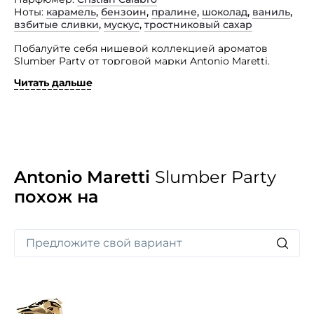
Ноты
карамель
,
бензоин
,
пралине
,
шоколад
,
ваниль
,
взбитые сливки
,
мускус
,
тростниковый сахар
Побалуйте себя нишевой коллекцией ароматов
Slumber Party от торговой марки Antonio Maretti.
Antonio Maretti Slumber Party — аромат на основе
Читать дальше
пралине, коричневого сахара и мускуса.
Представленный парфюм вдохновенный миром
вкусных кондитерских изделий. Он адресован
женщинам, которые знают, что они горячие, и желают
поставить мир на колени. Благодаря благоуханию
данного парфюма вы всегда будете в центре
внимания. Он дарит вам уникальное ощущение,
Antonio Maretti
Slumber Party
усиливая вашу сладость, свободу, игривость,
похож на
чувственность и страсть.