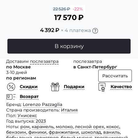
22 526
₽
-22%
17 570
₽
4 392
₽
× 4 платежа
В корзину
Доставим
послезавтра
послезавтра
по Москве
в Санкт-Петербург
3-10 дней
Рассчитать
по регионам
Скидки
Подарки
Качество
Возврат
Бренд
Lorenzo Pazzaglia
Страна производитель
Италия
Пол
Унисекс
Год выпуска
2023
Ноты
ром
,
карамель
,
молоко
,
лесной орех
,
кокос
,
бензоин
,
финики
,
франжипани
,
шоколад
,
ваниль
,
бобы тонка
,
гелиотроп
,
белый мускус
,
тростниковый