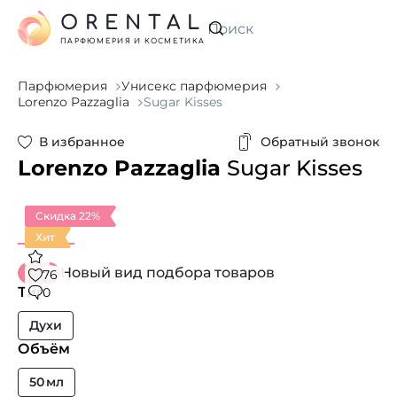
ORENTAL
Искать
ПАРФЮМЕРИЯ И КОСМЕТИКА
Парфюмерия
Унисекс парфюмерия
Lorenzo Pazzaglia
Sugar Kisses
В избранное
Обратный звонок
Lorenzo Pazzaglia
Sugar Kisses
Скидка 22%
Хит
Новый вид подбора товаров
76
Тип
0
Духи
Объём
50 мл