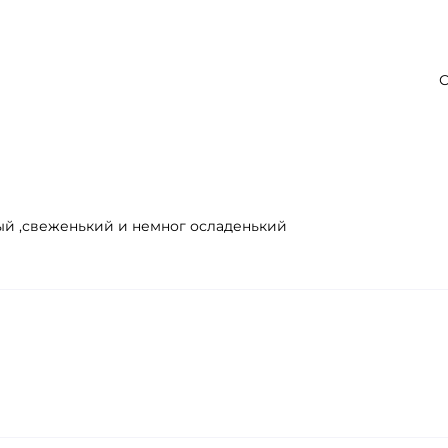
С
ый ,свеженький и немног осладенький