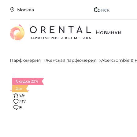
Москва
Искать
ORENTAL
Новинки
ПАРФЮМЕРИЯ И КОСМЕТИКА
Парфюмерия
Женская парфюмерия
Abercrombie & F
Скидка 22%
Хит
4.9
237
15