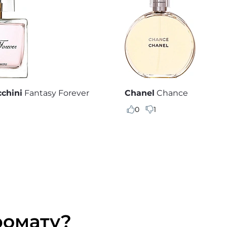
cchini
Fantasy Forever
Chanel
Chance
0
1
ромату?