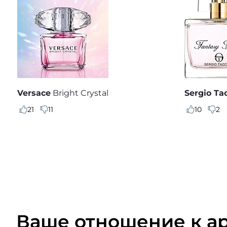
Versace
Bright Crystal
Sergio Ta
21
11
10
2
Ваше отношение к а