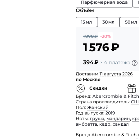
Парфюмерная вода
Объём
15 мл
30 мл
50 мл
1 970
₽
-20%
1 576
₽
394
₽
× 4 платежа
Доставим
11 августа 2026
по Москве
Скидки
Бренд
Abercrombie & Fitc
Страна производитель
СШ
Пол
Женский
Год выпуска
2019
Ноты
груша
,
мандарин
,
кр
амбретта
,
кедр
,
сандал
Бренд Abercrombie & Fitch