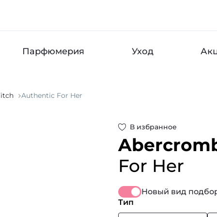
Парфюмерия
Уход
Ак
itch
Authentic For Her
В избранное
Abercromb
For Her
Новый вид подбор
Тип