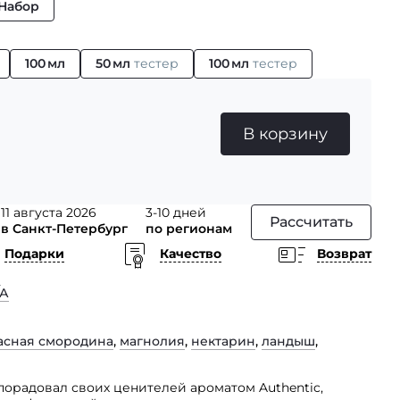
Набор
100 мл
50 мл
тестер
100 мл
тестер
В корзину
11 августа 2026
3-10 дней
Рассчитать
в Санкт-Петербург
по регионам
Подарки
Качество
Возврат
h
А
асная смородина
,
магнолия
,
нектарин
,
ландыш
,
 порадовал своих ценителей ароматом Authentic,