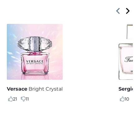
Versace
Bright Crystal
Sergio 
21
11
10