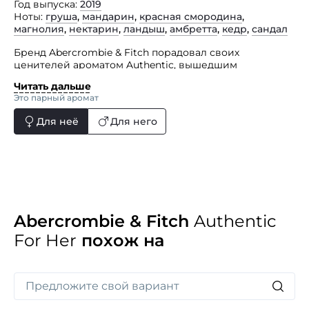
Год выпуска
2019
Ноты
груша
,
мандарин
,
красная смородина
,
магнолия
,
нектарин
,
ландыш
,
амбретта
,
кедр
,
сандал
Бренд Abercrombie & Fitch порадовал своих
ценителей ароматом Authentic, вышедшим
в гармоничной парфюмерной паре.
Читать дальше
Это парный аромат
«Всегда и везде, особенно наедине с собой,
оставайтесь простыми и искренними», — вот посыл,
Для неё
Для него
который несет эта женская композиция. Изыск
подарит вам свежее, женственное и сексуальное
звучание. Аромат раскрывается свежими,
женственными и чувственными нотами. Если
вы не боитесь нарушать условности и стремитесь
выделяться, этот парфюм создан для вас.
Abercrombie & Fitch
Authentic
For Her
похож на