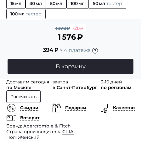
15 мл
30 мл
50 мл
100 мл
50 мл
тестер
100 мл
тестер
1 970
₽
-20%
1 576
₽
394
₽
× 4 платежа
В корзину
Доставим
сегодня
завтра
3-10 дней
по Москве
в Санкт-Петербург
по регионам
Рассчитать
Скидки
Подарки
Качество
Возврат
Бренд
Abercrombie & Fitch
Страна производитель
США
Пол
Женский