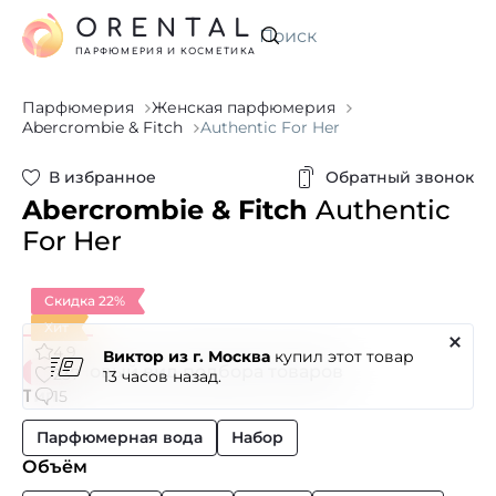
ORENTAL
Искать
ПАРФЮМЕРИЯ И КОСМЕТИКА
Парфюмерия
Женская парфюмерия
Abercrombie & Fitch
Authentic For Her
В избранное
Обратный звонок
Abercrombie & Fitch
Authentic
For Her
Скидка 22%
Хит
4.9
купил этот товар
Виктор из г. Москва
Новый вид подбора товаров
237
13 часов назад.
Тип
15
Парфюмерная вода
Набор
Объём