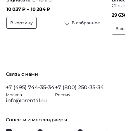
Cloudle
10 037
₽ –
10 284
₽
29 636
₽
В корзину
В избранное
В корз
Связь с нами
+7 (495) 744-35-34
+7 (800) 250-35-34
Москва
Россия
info@orental.ru
Соцсети и мессенджеры