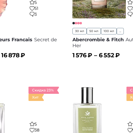
5
51
3
30 мл
50 мл
100 мл
...
eurs Francais
Secret de
Abercrombie & Fitch
Au
Her
–
16 878
₽
1 576
₽ –
6 552
₽
ину
В корзину
В избранное
В
Скидка 23%
С
Хит
Х
5
38