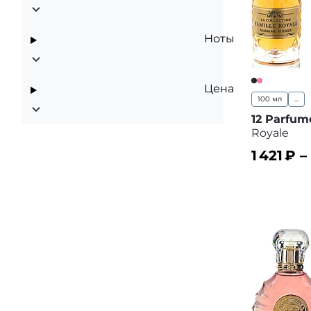
Ноты
Цена
100 мл
...
12 Parfum
Royale
1 421
₽ –
В корз