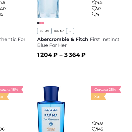
4.9
4.5
237
37
15
4
50 мл
100 мл
...
thentic For
Abercrombie & Fitch
First Instinct
Blue For Her
1 204
₽ –
3 364
₽
В корзину
 избранное
В избранное
кидка 18%
Скидка 25%
ит
Хит
4.8
96
145