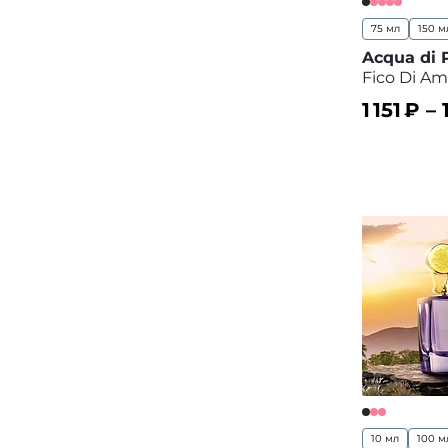
75 мл
150 м
Acqua di
Fico Di Ama
1 151
₽ –
В корз
10 мл
100 м