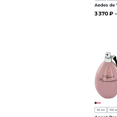
Aedes de 
3 370
₽ 
В корз
50 мл
100 