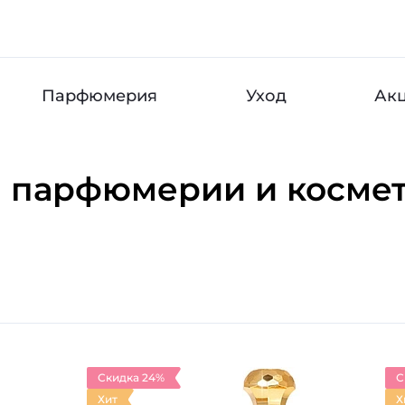
Парфюмерия
Уход
Ак
 парфюмерии и косме
Скидка 24%
С
Хит
Х