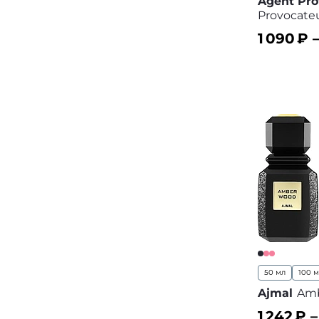
Agent Pro
Provocate
1 090
₽ 
В корз
50 мл
100 
Ajmal
Am
1 242
₽ 