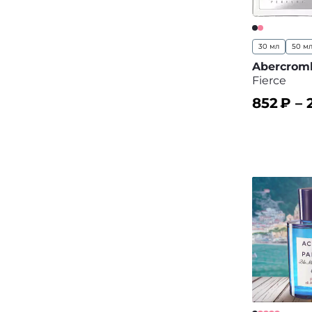
30 мл
50 м
Abercromb
Fierce
852
₽ –
В корз