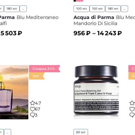
л
180 мл
...
100 мл
150 мл
180 мл
...
 Parma
Blu Mediterraneo
Acqua di Parma
Blu Med
lfi
Mandorlo Di Sicilia
15 503
₽
956
₽ –
14 243
₽
ину
В корзину
В избранное
В
Скидка 24%
С
Хит
Х
4.7
67
3
л
...
60 мл