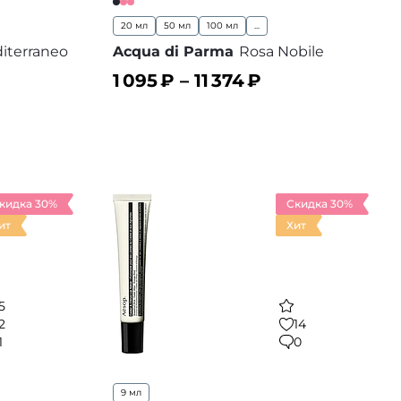
20 мл
50 мл
100 мл
...
iterraneo
Acqua di Parma
Rosa Nobile
1 095
₽ –
11 374
₽
В корзину
 избранное
В избранное
кидка 30%
Скидка 30%
ит
Хит
5
2
14
1
0
9 мл