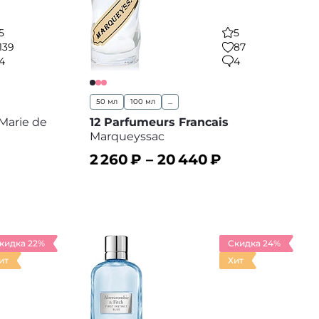
5
5
139
87
4
4
50 мл
100 мл
...
Marie de
12 Parfumeurs Francais
Marqueyssac
2 260
₽ –
20 440
₽
В корзину
 избранное
В избранное
кидка 22%
Скидка 24%
ит
Хит