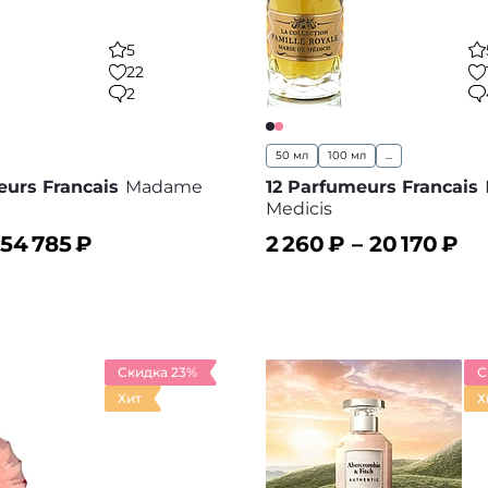
5
22
2
50 мл
100 мл
...
eurs Francais
Madame
12 Parfumeurs Francais
Medicis
54 785
₽
2 260
₽ –
20 170
₽
ину
В корзину
В избранное
В
Скидка 23%
С
Хит
Х