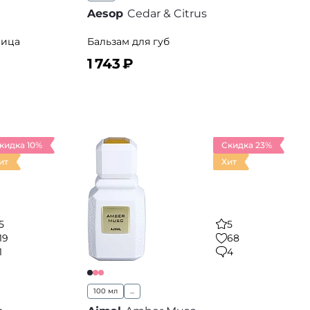
Aesop
Cedar & Citrus
лица
Бальзам для губ
1 743
₽
В корзину
 избранное
В избранное
кидка 10%
Скидка 23%
ит
Хит
5
5
19
68
1
4
100 мл
...