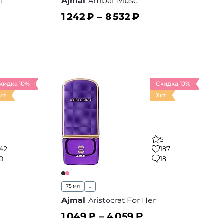
n
Ajmal
Amber Musc
1 242
₽ –
8 532
₽
В корзину
 избранное
В избранное
кидка 10%
Скидка 10%
ит
Хит
5
42
187
0
18
75 мл
...
Ajmal
Aristocrat For Her
1 049
₽ –
4 059
₽