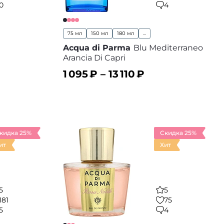
0
4
75 мл
150 мл
180 мл
...
Acqua di Parma
Blu Mediterraneo
Arancia Di Capri
1 095
₽ –
13 110
₽
В корзину
 избранное
В избранное
кидка 25%
Скидка 25%
ит
Хит
5
5
181
75
5
4