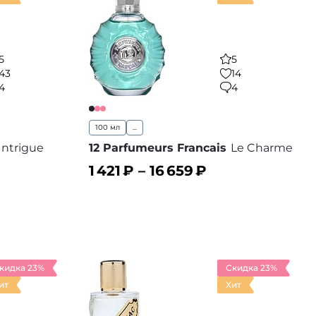
5
5
43
14
4
4
100 мл
...
Intrigue
12 Parfumeurs Francais
Le Charme
1 421
₽ –
16 659
₽
В корзину
 избранное
В избранное
кидка 23%
Скидка 23%
ит
Хит