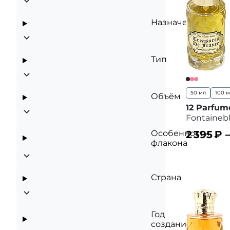
Назначение
Тип
50 мл
100 
Объём
12 Parfum
Fontaineb
Особенности
2 395
₽ 
флакона
В корз
Страна
Год
создания