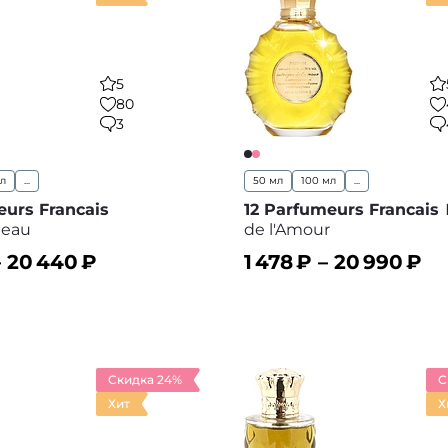
5
80
3
мл
...
50 мл
100 мл
...
eurs Francais
12 Parfumeurs Francais
leau
de l'Amour
–
20 440
₽
1 478
₽ –
20 990
₽
ину
В корзину
В избранное
В
Скидка 24%
С
Хит
Х