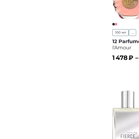
100 мл
...
12 Parfum
l'Amour
1 478
₽ 
В корз