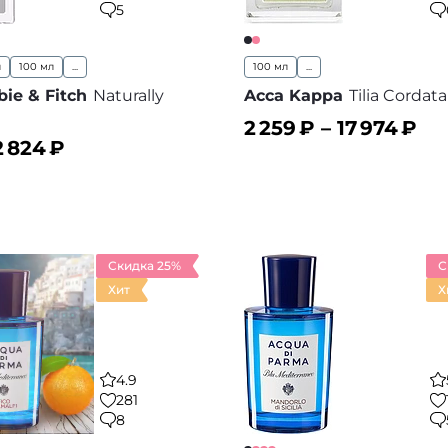
5
л
100 мл
...
100 мл
...
ie & Fitch
Naturally
Acca Kappa
Tilia Cordata
2 259
₽ –
17 974
₽
2 824
₽
ину
В корзину
В избранное
В
Скидка 25%
С
Хит
Х
4.9
281
8