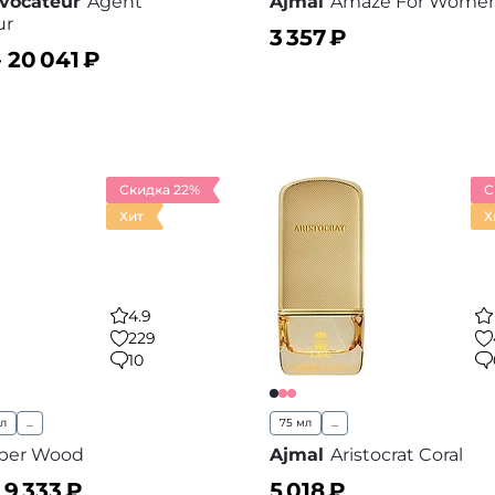
vocateur
Agent
Ajmal
Amaze For Wome
ur
3 357
₽
–
20 041
₽
ину
В корзину
В избранное
В
Скидка 22%
С
Хит
Х
4.9
229
10
мл
...
75 мл
...
ber Wood
Ajmal
Aristocrat Coral
–
9 333
₽
5 018
₽