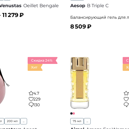
Venustas
Oeillet Bengale
Aesop
B Triple C
–
11 279
₽
Балансирующий гель для 
8 509
₽
ину
В корзину
В избранное
В
Скидка 24%
С
Хит
Х
4.7
229
130
мл
200 мл
...
75 мл
...