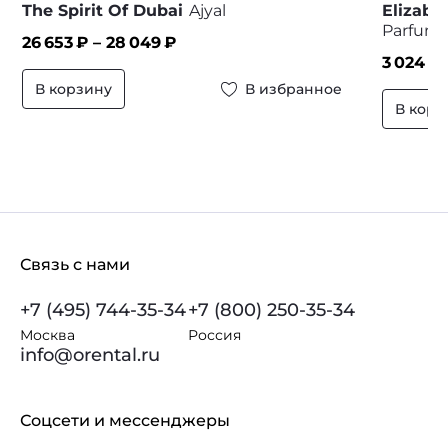
The Spirit Of Dubai
Ajyal
Elizabe
Parfum
26 653
₽ –
28 049
₽
3 024
₽ 
В корзину
В избранное
В корз
Связь с нами
+7 (495) 744-35-34
+7 (800) 250-35-34
Москва
Россия
info@orental.ru
Соцсети и мессенджеры