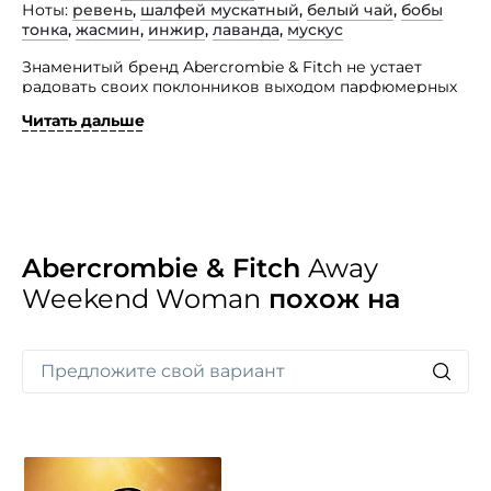
Ноты
ревень
,
шалфей мускатный
,
белый чай
,
бобы
тонка
,
жасмин
,
инжир
,
лаванда
,
мускус
Знаменитый бренд Abercrombie & Fitch не устает
радовать своих поклонников выходом парфюмерных
композиций. В этот раз парфюмер Clement Gavarry
Читать дальше
создал парфюмерный дуэт Away Weekend.
Его композиции приглашают вас провести
незабываемый уик-энд, наслаждаясь гармонией
и тишиной, сбежав от суеты шумного города.
С благоуханием парфюмерной цветочной
композиции Abercrombie & Fitch Away Weekend
Woman вы окунетесь в незабываемые моменты
Abercrombie & Fitch
Away
счастья, зарядитесь энергией и отличным
Weekend Woman
похож на
настроением. В этом звучании лаванда дополнена
освежающим белым чаем и тёплыми оттенками
амброксана.