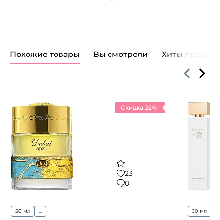
Похожие товары
Вы смотрели
Хиты продаж
Скидка 22%
23
0
50 мл
...
30 мл
5