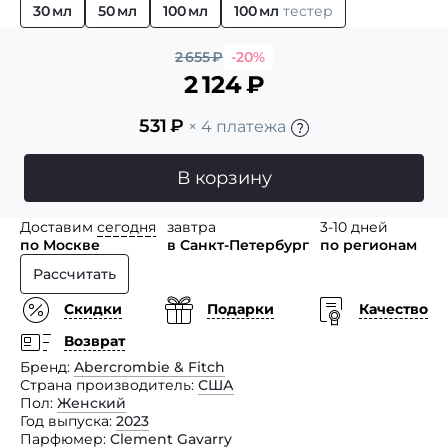
30 мл
50 мл
100 мл
100 мл
тестер
2 655
₽
-20%
2 124
₽
531
₽
× 4 платежа
В корзину
Доставим
сегодня
завтра
3-10 дней
по Москве
в Санкт-Петербург
по регионам
Рассчитать
Скидки
Подарки
Качество
Возврат
Бренд
Abercrombie & Fitch
Страна производитель
США
Пол
Женский
Год выпуска
2023
Парфюмер
Clement Gavarry