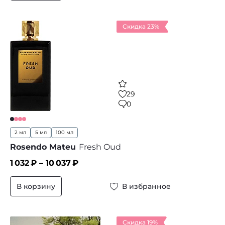
Скидка 23%
29
0
2 мл
5 мл
100 мл
Rosendo Mateu
Fresh Oud
1 032
₽ –
10 037
₽
В корзину
В избранное
Скидка 19%