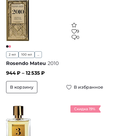
9
0
2 мл
100 мл
...
Rosendo Mateu
2010
944
₽ –
12 535
₽
В корзину
В избранное
Скидка 19%