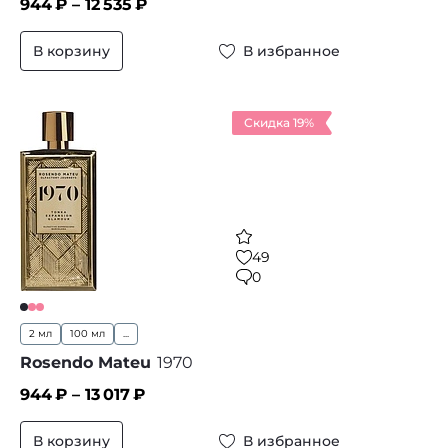
944
₽ –
12 535
₽
В корзину
В избранное
Скидка 19%
49
0
2 мл
100 мл
...
Rosendo Mateu
1970
944
₽ –
13 017
₽
В корзину
В избранное