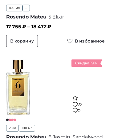
100 мл
...
Rosendo Mateu
5 Elixir
17 755
₽ –
18 472
₽
В корзину
В избранное
Скидка 19%
22
0
2 мл
100 мл
Rosendo Mateu
6 Jasmin, Sandalwood,