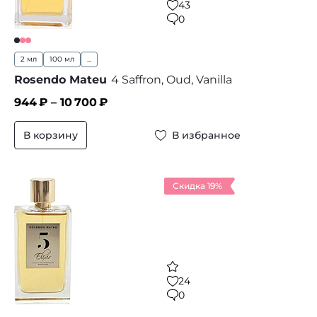
43
0
2 мл
100 мл
...
Rosendo Mateu
4 Saffron, Oud, Vanilla
944
₽ –
10 700
₽
В корзину
В избранное
Скидка 19%
24
0