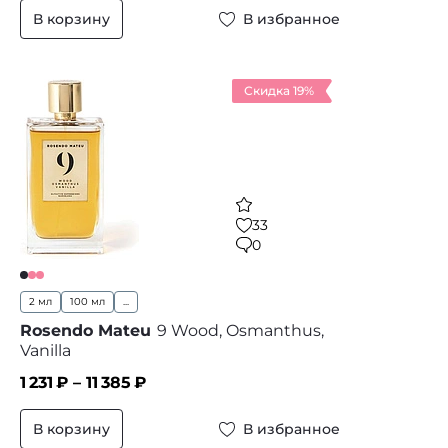
В корзину
В избранное
Скидка 19%
33
0
2 мл
100 мл
...
Rosendo Mateu
9 Wood, Osmanthus,
Vanilla
1 231
₽ –
11 385
₽
В корзину
В избранное