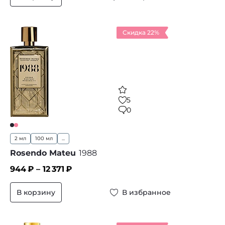
Скидка 22%
5
0
2 мл
100 мл
...
Rosendo Mateu
1988
944
₽ –
12 371
₽
В корзину
В избранное