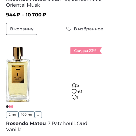
Oriental Musk
944
₽ –
10 700
₽
В корзину
В избранное
Скидка 23%
5
40
1
2 мл
100 мл
...
Rosendo Mateu
7 Patchouli, Oud,
Vanilla