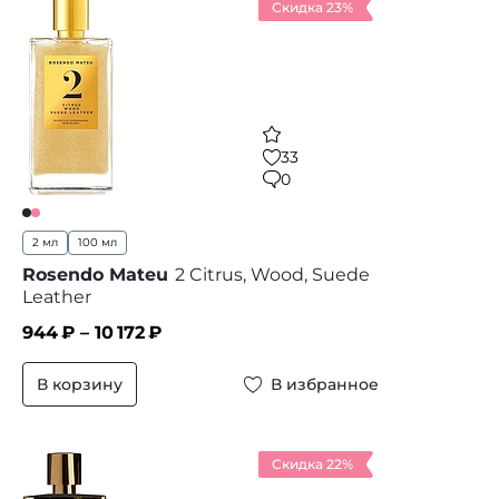
Скидка 23%
33
0
2 мл
100 мл
Rosendo Mateu
2 Citrus, Wood, Suede
Leather
944
₽ –
10 172
₽
В корзину
В избранное
Скидка 22%