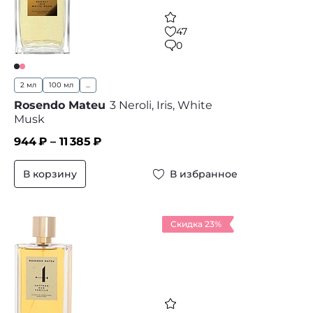
47
0
2 мл
100 мл
...
Rosendo Mateu
3 Neroli, Iris, White
Musk
944
₽ –
11 385
₽
В корзину
В избранное
Скидка 23%