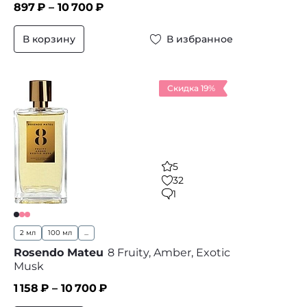
897
₽ –
10 700
₽
В корзину
В избранное
Скидка 19%
5
32
1
2 мл
100 мл
...
Rosendo Mateu
8 Fruity, Amber, Exotic
Musk
1 158
₽ –
10 700
₽