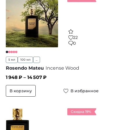
22
0
5 мл
100 мл
...
Rosendo Mateu
Incense Wood
1 948
₽ –
14 507
₽
В корзину
В избранное
Скидка 19%