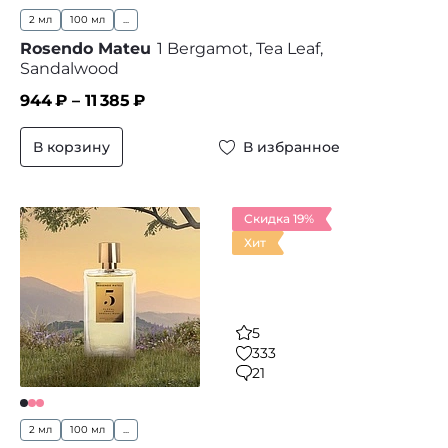
2 мл
100 мл
...
Rosendo Mateu
1 Bergamot, Tea Leaf,
Sandalwood
944
₽ –
11 385
₽
В корзину
В избранное
Скидка 19%
Хит
5
333
21
2 мл
100 мл
...