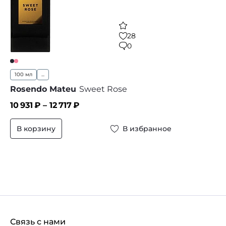
28
0
100 мл
...
Rosendo Mateu
Sweet Rose
10 931
₽ –
12 717
₽
В корзину
В избранное
Связь с нами