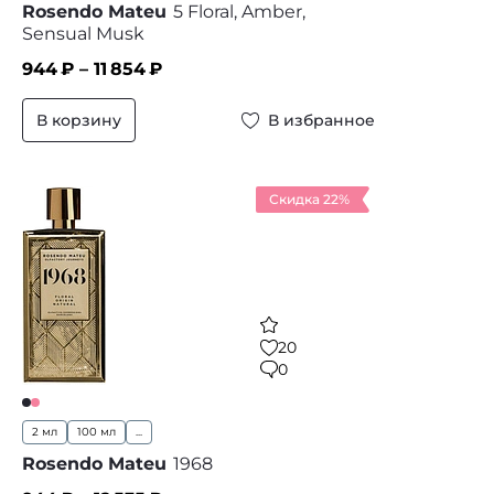
Rosendo Mateu
5 Floral, Amber,
Sensual Musk
944
₽ –
11 854
₽
В корзину
В избранное
Скидка 22%
20
0
2 мл
100 мл
...
Rosendo Mateu
1968