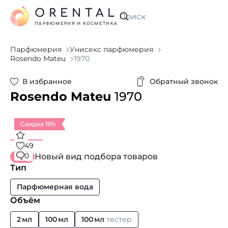
ORENTAL
Искать
ПАРФЮМЕРИЯ И КОСМЕТИКА
Парфюмерия
Унисекс парфюмерия
Rosendo Mateu
1970
В избранное
Обратный звонок
Rosendo Mateu
1970
Скидка 19%
49
0
Новый вид подбора товаров
Тип
Парфюмерная вода
Объём
2 мл
100 мл
100 мл
тестер