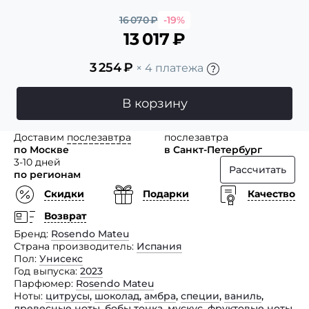
16 070
₽
-19%
13 017
₽
3 254
₽
× 4 платежа
В корзину
Доставим
послезавтра
послезавтра
по Москве
в Санкт-Петербург
3-10 дней
Рассчитать
по регионам
Скидки
Подарки
Качество
Возврат
Бренд
Rosendo Mateu
Страна производитель
Испания
Пол
Унисекс
Год выпуска
2023
Парфюмер
Rosendo Mateu
Ноты
цитрусы
,
шоколад
,
амбра
,
специи
,
ваниль
,
древесные ноты
,
бобы тонка
,
мускус
,
фруктовые ноты