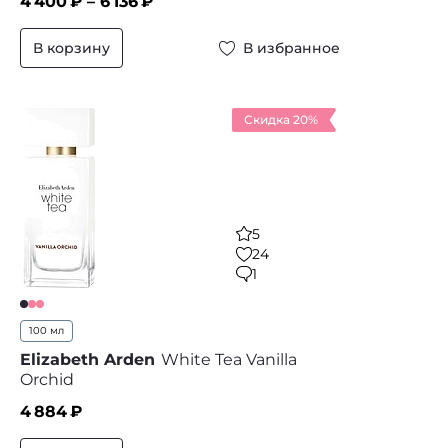
4 400
₽ –
6 136
₽
В корзину
В избранное
Скидка 20%
5
24
1
100 мл
Elizabeth Arden
White Tea Vanilla
Orchid
4 884
₽