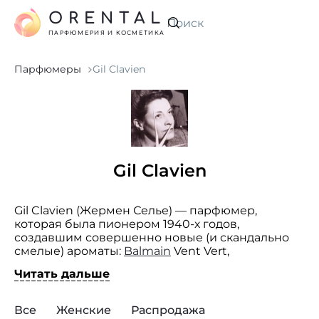
ORENTAL
Искать
ПАРФЮМЕРИЯ И КОСМЕТИКА
Парфюмеры
Gil Clavien
Gil Clavien
Gil Clavien (Жермен Селье) — парфюмер,
которая была пионером 1940-х годов,
создавшим совершенно новые (и скандально
смелые) ароматы:
Balmain
Vent Vert,
считающийся первым «зеленым» парфюмом
Читать дальше
в своем роде, и Fracas Роберта Пиге. Женщина,
которая просияла за то время, когда весь мир
ароматов находился во власти
Все
Женские
Распродажа
парфюмеров-мужчин, бесстрашно