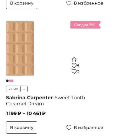
В корзину
В избранное
Скидка 19%
8
0
75 мл
...
Sabrina Carpenter
Sweet Tooth
Caramel Dream
1 199
₽ –
10 461
₽
В корзину
В избранное