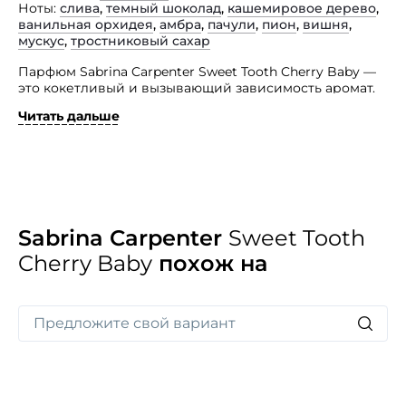
Ноты
слива
,
темный шоколад
,
кашемировое дерево
,
ванильная орхидея
,
амбра
,
пачули
,
пион
,
вишня
,
мускус
,
тростниковый сахар
Парфюм Sabrina Carpenter Sweet Tooth Cherry Baby —
это кокетливый и вызывающий зависимость аромат.
Позвольте себе окунуться в сочный вихрь спелой
Читать дальше
вишни и шоколада, окруженный кокетливым туманом
красного мака и нежного пиона.
Почувствуйте объятия ванильной орхидеи и шепот
чувственного мускуса, который нежно ласкает вашу
кожу, оставляя после себя незабываемый след
соблазнения. Это восхитительный аромат, который
навсегда запомнится своей сладкой
Sabrina Carpenter
Sweet Tooth
и соблазнительной нотой.
Cherry Baby
похож на