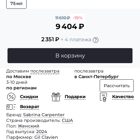
75 мл
11 610
₽
-19%
9 404
₽
2 351
₽
× 4 платежа
В корзину
Доставим
послезавтра
послезавтра
по Москве
в Санкт-Петербург
3-10 дней
Рассчитать
по регионам
Скидки
Подарки
Качество
Возврат
Бренд
Sabrina Carpenter
Страна производитель
США
Пол
Женский
Год выпуска
2024
Парфюмер
Gil Clavien