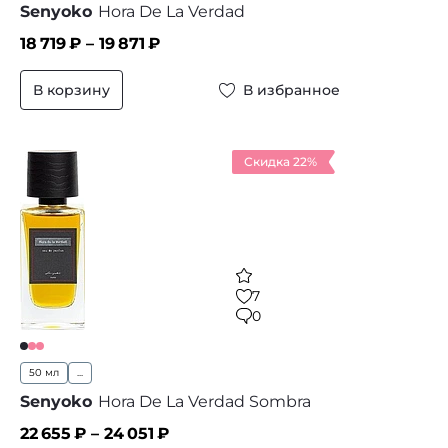
Senyoko
Hora De La Verdad
18 719
₽ –
19 871
₽
В корзину
В избранное
Скидка 22%
7
0
50 мл
...
Senyoko
Hora De La Verdad Sombra
22 655
₽ –
24 051
₽