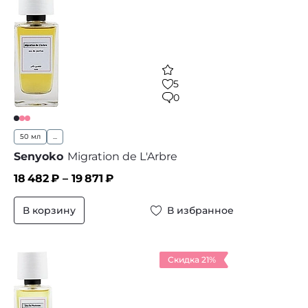
5
0
50 мл
...
Senyoko
Migration de L'Arbre
18 482
₽ –
19 871
₽
В корзину
В избранное
Скидка 21%