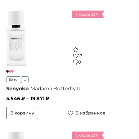
Скидка 22%
17
0
50 мл
...
Senyoko
Madama Butterfly II
4 546
₽ –
19 871
₽
В корзину
В избранное
Скидка 22%