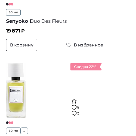
50 мл
Senyoko
Duo Des Fleurs
19 871
₽
В корзину
В избранное
Скидка 22%
6
0
50 мл
...