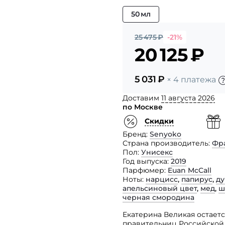
50 мл
25 475
₽
-21%
20 125
₽
5 031
₽
× 4 платежа
Доставим
11 августа 2026
по Москве
Скидки
Бренд
Senyoko
Страна производитель
Фр
Пол
Унисекс
Год выпуска
2019
Парфюмер
Euan McCall
Ноты
нарцисс
,
папирус
,
ду
апельсиновый цвет
,
мед
,
ш
черная смородина
Екатерина Великая остает
правительниц Российской 