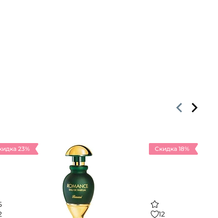
кидка 23%
Скидка 18%
5
2
12