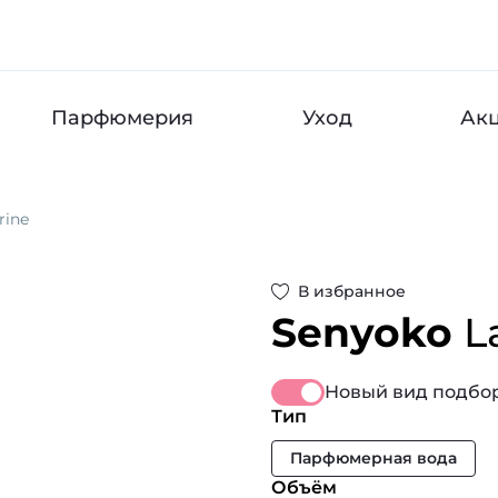
Парфюмерия
Уход
Ак
rine
В избранное
Senyoko
L
Новый вид подбор
Тип
Парфюмерная вода
Объём