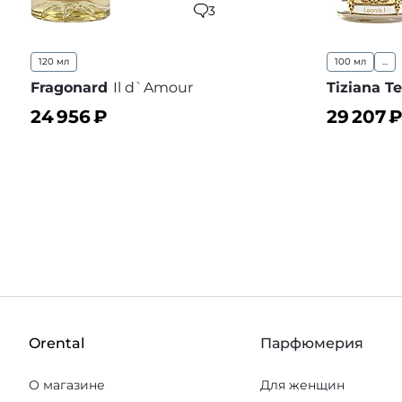
3
120 мл
100 мл
...
Fragonard
Il d`Amour
Tiziana Te
24 956
₽
29 207
₽
В корзину
В корз
В избранное
Orental
Парфюмерия
О магазине
Для женщин