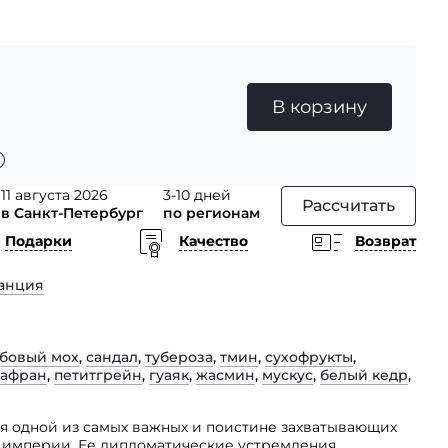
В корзину
11 августа 2026
3-10 дней
Рассчитать
в Санкт-Петербург
по регионам
Подарки
Качество
Возврат
анция
бовый мох
,
сандал
,
тубероза
,
тмин
,
сухофрукты
,
афран
,
петитгрейн
,
гуаяк
,
жасмин
,
мускус
,
белый кедр
,
ся одной из самых важных и поистине захватывающих
империи. Ее дипломатические устремления,