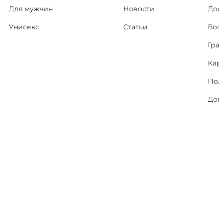
Для мужчин
Новости
До
Унисекс
Статьи
Во
Гр
Ка
По
До