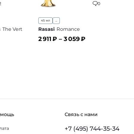
2
0
45 мл
...
s
The Vert
Rasasi
Romance
2 911
₽ –
3 059
₽
В корзину
В избранное
 избранное
омощь
Связь с нами
+7 (495) 744-35-34
лата