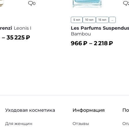
0
5 мл
10 мл
15 мл
...
renzi
Leonis I
Les Parfums Suspendu
Bambou
 –
35 225
₽
966
₽ –
2 218
₽
ину
В избранное
В корзину
В
Уходовая косметика
Информация
П
Для женщин
Отзывы
Оп