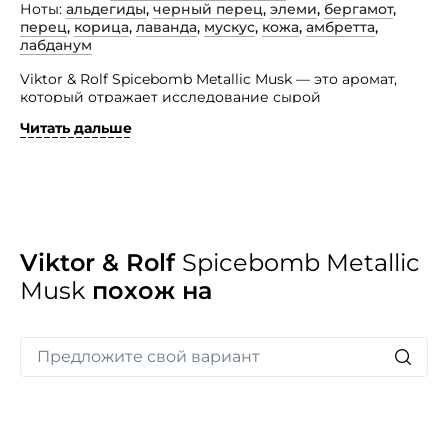
Ноты
альдегиды
,
черный перец
,
элеми
,
бергамот
,
перец
,
корица
,
лаванда
,
мускус
,
кожа
,
амбретта
,
лабданум
Viktor & Rolf Spicebomb Metallic Musk — это аромат,
который отражает исследование сырой
чувственности, где сила встречается с тонкостью
Читать дальше
прикосновения. Утонченный, но сырой, он передает
многогранного бренда: уверенного, чувственного,
магнетичного.
В данном аромате встречается глубина, наполненная
черным перцем. Первая искра притягивает вас,
а окружающее тепло мускуса создает плотскую
чувственность. Замша добавляет слой тактильной
Viktor & Rolf
Spicebomb Metallic
интриги — шепот кожи на отполированной стали.
Musk
похож на
Перед вами не просто аромат, а оружие
современного соблазнения. Это приглашение
принять свою силу, свою плотскую природу
и раскрыть завораживающую притягательность
внутри.