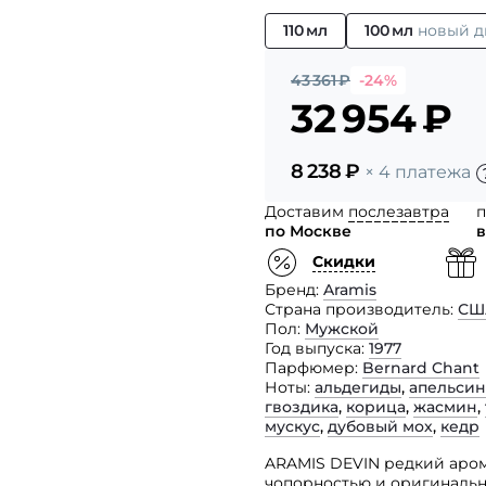
110 мл
100 мл
новый д
43 361
₽
-24%
32 954
₽
8 238
₽
× 4 платежа
Доставим
послезавтра
п
по Москве
в
Скидки
Бренд
Aramis
Страна производитель
СШ
Пол
Мужской
Год выпуска
1977
Парфюмер
Bernard Chant
Ноты
альдегиды
,
апельсин
гвоздика
,
корица
,
жасмин
,
мускус
,
дубовый мох
,
кедр
ARAMIS DEVIN редкий аром
чопорностью и оригинальн