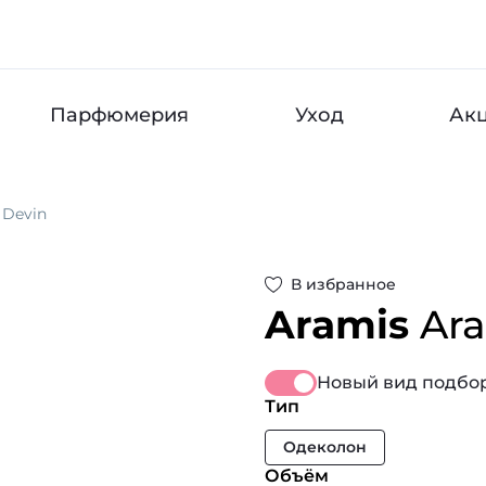
Парфюмерия
Уход
Ак
 Devin
В избранное
Aramis
Ara
Новый вид подбор
Тип
Одеколон
Объём