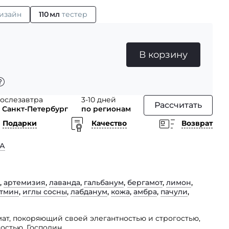
изайн
110 мл
тестер
В корзину
ослезавтра
3-10 дней
Рассчитать
 Санкт-Петербург
по регионам
Подарки
Качество
Возврат
А
,
артемизия
,
лаванда
,
гальбанум
,
бергамот
,
лимон
,
тмин
,
иглы сосны
,
лабданум
,
кожа
,
амбра
,
пачули
,
ат, покоряющий своей элегантностью и строгостью,
остью, Господин.