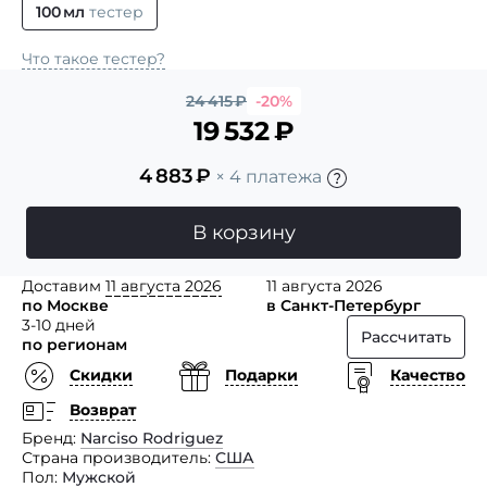
100 мл
тестер
Что такое тестер?
24 415
₽
-20%
19 532
₽
4 883
₽
× 4 платежа
В корзину
Доставим
11 августа 2026
11 августа 2026
по Москве
в Санкт-Петербург
3-10 дней
Рассчитать
по регионам
Скидки
Подарки
Качество
Возврат
Бренд
Narciso Rodriguez
Страна производитель
США
Пол
Мужской