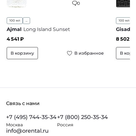
0
100 мл
...
100 мл
Ajmal
Long Island Sunset
Gisada
4 541
₽
8 502
₽
В корзину
В избранное
В корз
Связь с нами
+7 (495) 744-35-34
+7 (800) 250-35-34
Москва
Россия
info@orental.ru