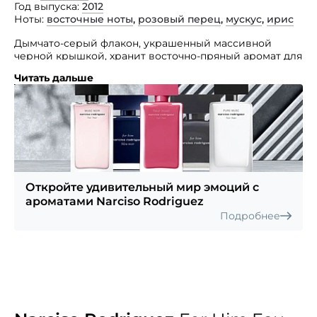
Год выпуска
2012
Ноты
восточные ноты
,
розовый перец
,
мускус
,
ирис
Дымчато-серый флакон, украшенный массивной
черной крышкой, хранит восточно-пряный аромат для
мужчин For Him Eau de Parfum Intense, созданный
Читать дальше
парфюмерами нишевого бренда Narciso Rodriguez.
Густой, необычайно стойкий, этот запах буквально
окутывает своего носителя и заставляет окружающих
прислушиваться к нему. Благоухание выстроено
из нот мускуса и ириса, окруженных оттенками
розового перца, амбры и листьев пачули.
Откройте удивительный мир эмоций с
ароматами Narciso Rodriguez
Подробнее