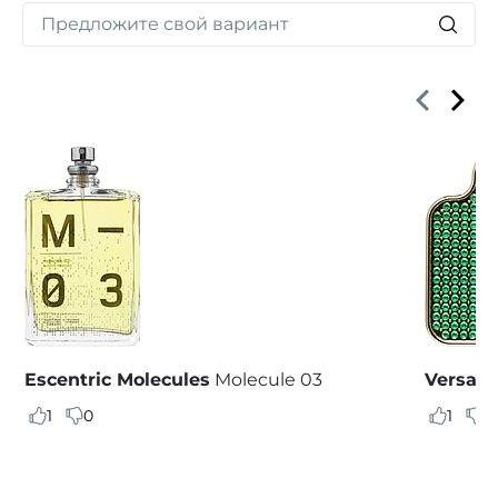
Escentric Molecules
Molecule 03
Versace
1
0
1
0