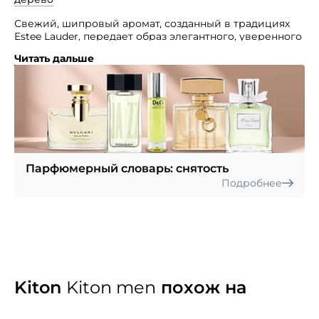
Свежий, шипровый аромат, созданный в традициях
Estee Lauder, передает образ элегантного, уверенного
в себе мужчины.
Читать дальше
Его изысканность, уверенность и обаяние
подчеркивают безупречность вкуса и стиля.
Искрящаяся вспышка фруктовых и пряных нот,
скрытых в мягком оттенке зеленых и цветочных нот,
плавно переходит в теплое эхо экзотического леса
и кориандра. Основные ноты: лимон, лаванда,
зеленые листья, тропическая древесина, роза, цветы
липы, сандал, кориандр.
Парфюмерный словарь: снятость
Подробнее
Kiton
Kiton men
похож на