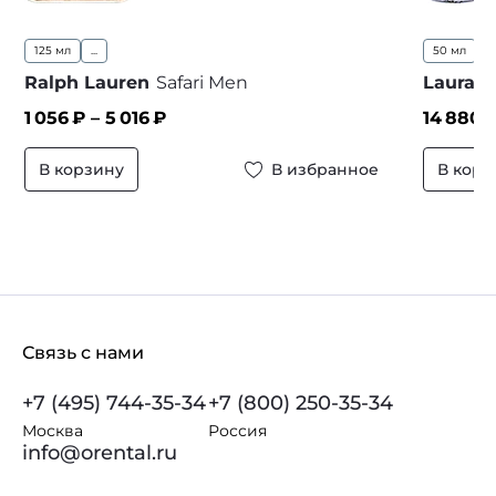
125 мл
...
50 мл
1
Ralph Lauren
Safari Men
Laura B
1 056
₽ –
5 016
₽
14 880
₽
В корзину
В избранное
В корз
Связь с нами
+7 (495) 744-35-34
+7 (800) 250-35-34
Москва
Россия
info@orental.ru