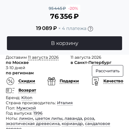
95 445
₽
-20%
76 356
₽
19 089
₽
× 4 платежа
В корзину
Доставим
11 августа 2026
11 августа 2026
по Москве
в Санкт-Петербург
3-10 дней
Рассчитать
по регионам
Скидки
Подарки
Качество
Возврат
Бренд
Kiton
Страна производитель
Италия
Пол
Мужской
Год выпуска
1996
Ноты
лимон
,
цветок липы
,
лаванда
,
роза
,
экзотическая древесина
,
кориандр
,
сандаловое
дерево