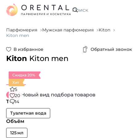
ORENTAL
Искать
ПАРФЮМЕРИЯ И КОСМЕТИКА
Парфюмерия
Мужская парфюмерия
Kiton
Kiton men
В избранное
Обратный звонок
Kiton
Kiton men
Скидка 20%
Хит
5
Новый вид подбора товаров
20
Тип
14
Туалетная вода
Объём
125 мл