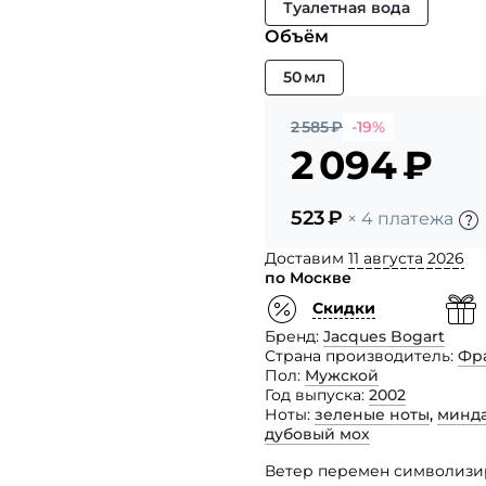
Туалетная вода
Объём
50 мл
2 585
₽
-19%
2 094
₽
523
₽
× 4 платежа
Доставим
11 августа 2026
по Москве
Скидки
Бренд
Jacques Bogart
Страна производитель
Фр
Пол
Мужской
Год выпуска
2002
Ноты
зеленые ноты
,
минд
дубовый мох
Ветер перемен символизир