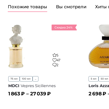
Похожие товары
Вы смотрели
Хиты
Скидка 24%
5
47
2
75 мл
100 мл
...
5 мл
50 мл
MDCI
Vepres Siciliennes
Loris Azz
1 863
₽ –
27 039
₽
2 698
₽ 
В корзину
В корз
В избранное