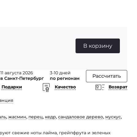
В корзину
11 августа 2026
3-10 дней
Рассчитать
в Санкт-Петербург
по регионам
Подарки
Качество
Возврат
анция
аль
,
жасмин
,
перец
,
кедр
,
сандаловое дерево
,
мускус
,
уют свежие ноты лайма, грейпфрута и зеленых