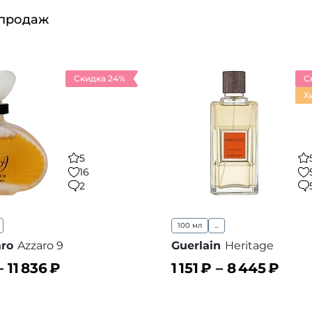
 продаж
Скидка 24%
С
Х
5
16
2
100 мл
...
aro
Azzaro 9
Guerlain
Heritage
–
11 836
₽
1 151
₽ –
8 445
₽
ину
В корзину
В избранное
В