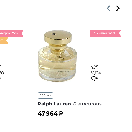
кидка 25%
Скидка 24%
ит
5
5
50
24
5
5
100 мл
Ralph Lauren
Glamourous
47 964
₽
В корзину
 избранное
В избранное