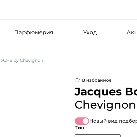
Парфюмерия
Уход
Ак
CHE by Chevignon
В избранное
Jacques B
Chevignon
Новый вид подбор
Тип