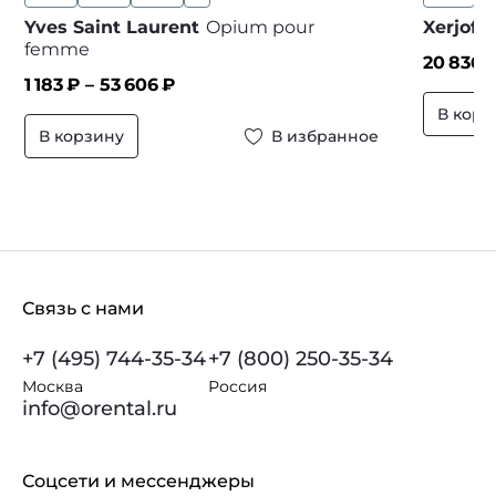
Yves Saint Laurent
Opium pour
Xerjoff
femme
20 836
1 183
₽ –
53 606
₽
В корз
В корзину
В избранное
Связь с нами
+7 (495) 744-35-34
+7 (800) 250-35-34
Москва
Россия
info@orental.ru
Соцсети и мессенджеры