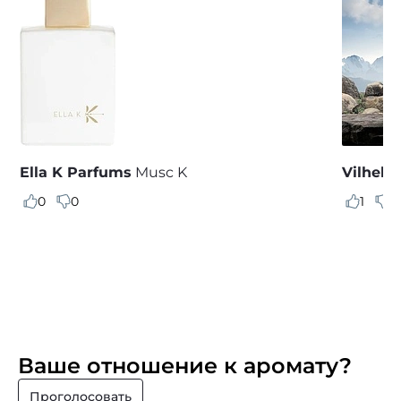
Ella K Parfums
Musc K
Vilhelm
0
0
1
2
Ваше отношение к аромату?
Проголосовать