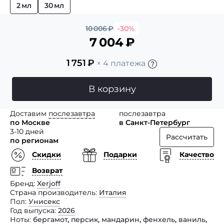
2 мл
30 мл
10 006
₽
-30%
7 004
₽
1 751
₽
× 4 платежа
В корзину
Доставим
послезавтра
послезавтра
по Москве
в Санкт-Петербург
3-10 дней
Рассчитать
по регионам
Скидки
Подарки
Качество
Возврат
Бренд
Xerjoff
Страна производитель
Италия
Пол
Унисекс
Год выпуска
2026
Ноты
бергамот
,
персик
,
мандарин
,
фенхель
,
ваниль
,