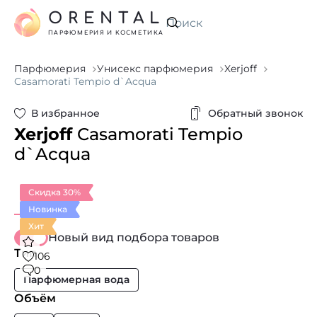
ORENTAL
Искать
ПАРФЮМЕРИЯ И КОСМЕТИКА
Парфюмерия
Унисекс парфюмерия
Xerjoff
Casamorati Tempio d`Acqua
В избранное
Обратный звонок
Xerjoff
Casamorati Tempio
d`Acqua
Скидка 30%
Новинка
Хит
Новый вид подбора товаров
Тип
106
0
Парфюмерная вода
Объём