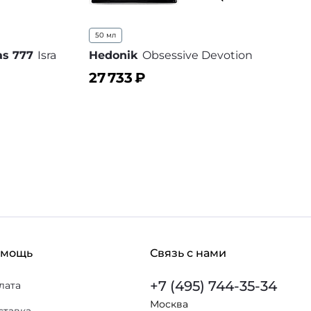
50 мл
s 777
Isra
Hedonik
Obsessive Devotion
27 733
₽
В корзину
В избранное
 избранное
омощь
Связь с нами
+7 (495) 744-35-34
лата
Москва