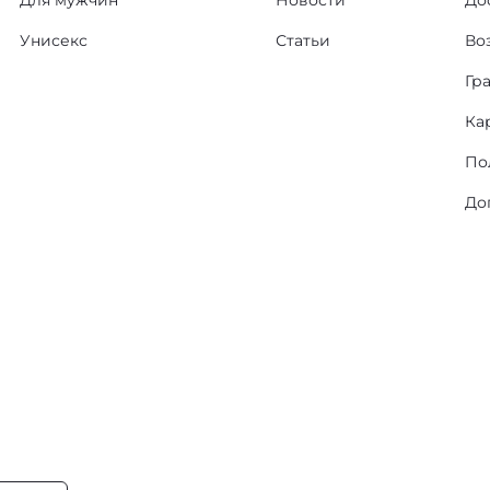
Для мужчин
Новости
До
Унисекс
Статьи
Во
Гр
Ка
По
До