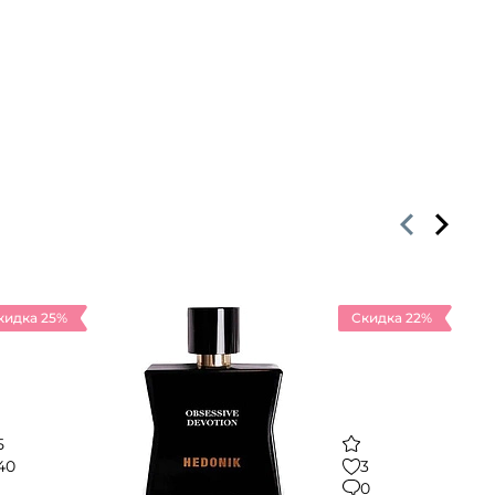
кидка 25%
Скидка 22%
5
40
3
1
0