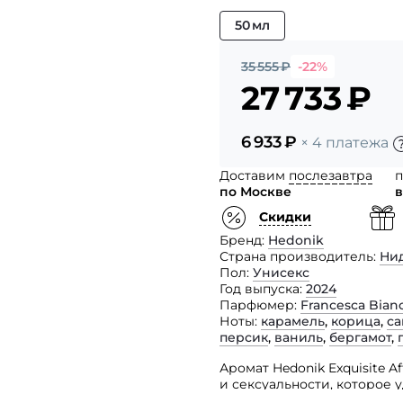
50 мл
35 555
₽
-22%
27 733
₽
6 933
₽
× 4 платежа
Доставим
послезавтра
п
по Москве
в
Скидки
Бренд
Hedonik
Страна производитель
Ни
Пол
Унисекс
Год выпуска
2024
Парфюмер
Francesca Bian
Ноты
карамель
,
корица
,
са
персик
,
ваниль
,
бергамот
,
Аромат Hedonik Exquisite A
и сексуальности, которое 
В представленном парфюме