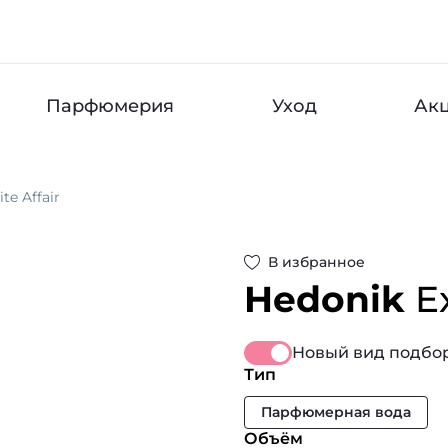
Парфюмерия
Уход
Ак
ite Affair
В избранное
Hedonik
E
Новый вид подбор
Тип
Парфюмерная вода
Объём