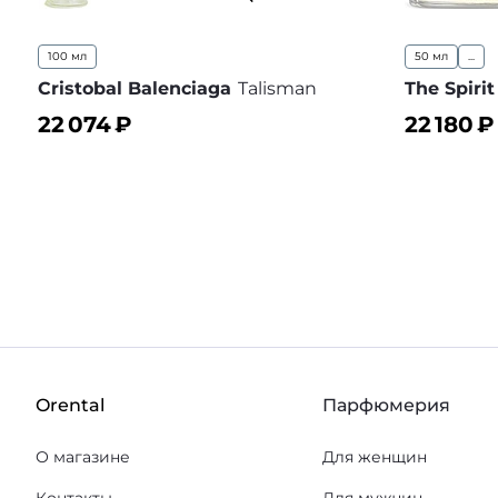
100 мл
50 мл
...
Cristobal Balenciaga
Talisman
The Spiri
22 074
₽
22 180
₽
В корзину
В корз
В избранное
Orental
Парфюмерия
О магазине
Для женщин