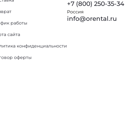
ставка
+7 (800) 250-35-34
зврат
Россия
info@orental.ru
афик работы
рта сайта
литика конфиденциальности
говор оферты