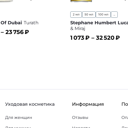
2 мл
50 мл
100 мл
...
t Of Dubai
Turath
Stephane Humbert Luca
& Miraj
 –
23 756
₽
1 073
₽ –
32 520
₽
ину
В избранное
В корзину
В
Уходовая косметика
Информация
П
Для женщин
Отзывы
Оп