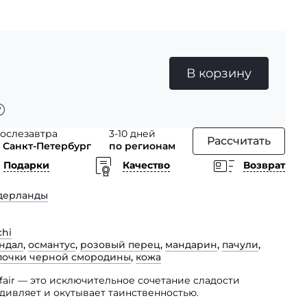
В корзину
ослезавтра
3-10 дней
Рассчитать
 Санкт-Петербург
по регионам
Подарки
Качество
Возврат
дерланды
chi
ндал
,
османтус
,
розовый перец
,
мандарин
,
пачули
,
почки черной смородины
,
кожа
ffair — это исключительное сочетание сладости
удивляет и окутывает таинственностью.
 переплелись ноты спелого персика и мягкой кожи,